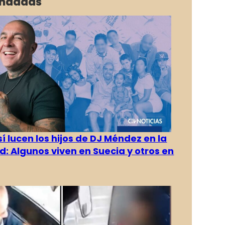
ndadas
í lucen los hijos de DJ Méndez en la
d: Algunos viven en Suecia y otros en