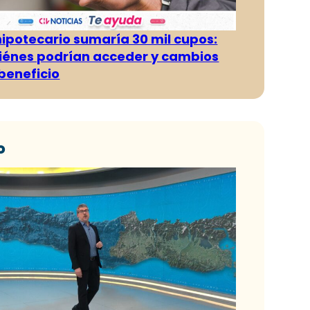
hipotecario sumaría 30 mil cupos:
iénes podrían acceder y cambios
 beneficio
o