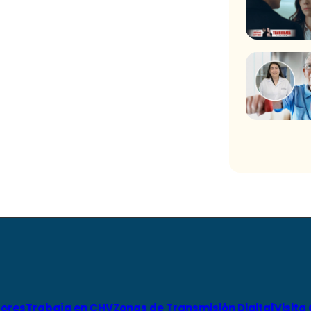
ores
Trabaja en CHV
Zonas de Transmisión Digital
Visita