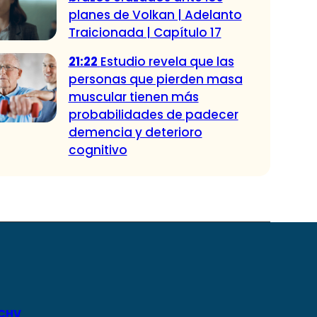
planes de Volkan | Adelanto
Traicionada | Capítulo 17
21:22
Estudio revela que las
personas que pierden masa
muscular tienen más
probabilidades de padecer
demencia y deterioro
cognitivo
 CHV