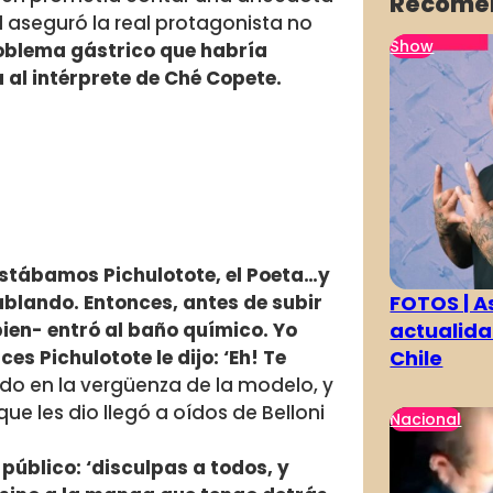
Recome
l aseguró la real protagonista no
Show
oblema gástrico que habría
 al intérprete de Ché Copete.
Estábamos Pichulotote, el Poeta…y
FOTOS | As
hablando. Entonces, antes de subir
actualida
ien- entró al baño químico. Yo
Chile
s Pichulotote le dijo: ‘Eh! Te
do en la vergüenza de la modelo, y
ue les dio llegó a oídos de Belloni
Nacional
al público: ‘disculpas a todos, y