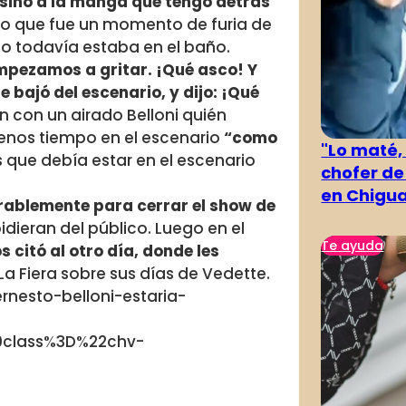
, sino a la manga que tengo detrás
jo que fue un momento de furia de
lo todavía estaba en el baño.
mpezamos a gritar. ¡Qué asco! Y
e bajó del escenario, y dijo: ¡Qué
n con un airado Belloni quién
menos tiempo en el escenario
“como
"Lo maté,
s que debía estar en el escenario
chofer de
en Chigu
rablemente para cerrar el show de
pidieran del público. Luego en el
Te ayuda
os citó al otro día, donde les
o La Fiera sobre sus días de Vedette.
nesto-belloni-estaria-
0class%3D%22chv-