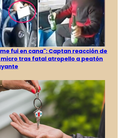
 me fui en cana": Captan reacción de
 micro tras fatal atropello a peatón
ayante