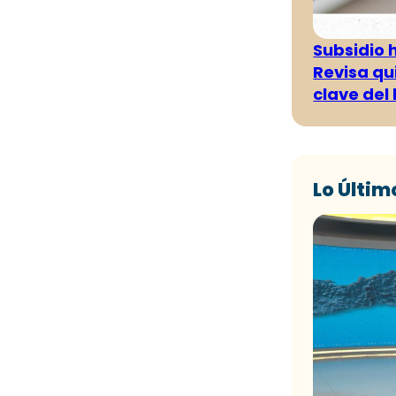
Subsidio 
Revisa qu
clave del
Lo Últim