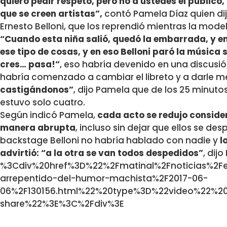
quiero pedir respeto, pero no a ustedes el público
que se creen artistas”,
contó Pamela Díaz quien di
Ernesto Belloni, que los reprendió mientras la mode
“Cuando esta niña salió, quedó la embarrada, y e
ese tipo de cosas, y en eso Belloni paró la música s
cres… pasa!”
, eso habría devenido en una discusió
habría comenzado a cambiar el libreto y a darle 
castigándonos”
, dijo Pamela que de los 25 minuto
estuvo solo cuatro.
Según indicó Pamela,
cada acto se redujo conside
manera abrupta
, incluso sin dejar que ellos se des
backstage Belloni no habría hablado con nadie y
l
advirtió: “a la otra se van todos despedidos”
, dij
%3Cdiv%20href%3D%22%2Fmatinal%2Fnoticias%2Fer
arrepentido-del-humor-machista%2F2017-06-
06%2F130156.html%22%20type%3D%22video%22%2
share%22%3E%3C%2Fdiv%3E