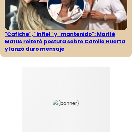
"Cafiche", "infiel" y "mantenido": Marité
Matus reiteró postura sobre Camilo Huerta
y lanzó duro mensaje