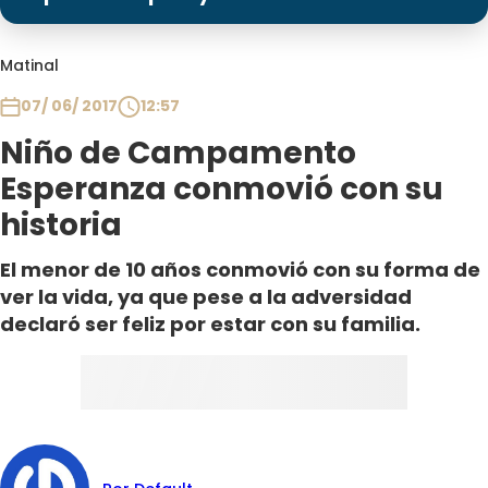
Programas
Club De La Comedia
Matinal
Contigo en Directo
07/ 06/ 2017
12:57
Plan Perfecto
Niño de Campamento
El Tiempo
Esperanza conmovió con su
Sabingo
historia
Todos Los Programas
El menor de 10 años conmovió con su forma de
ver la vida, ya que pese a la adversidad
declaró ser feliz por estar con su familia.