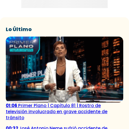
Lo Último
01:06
Primer Plano | Capítulo 81 | Rostro de
televisión involucrado en grave accidente de
tránsito
00:32
José Antonio Neme sufrió accidente de