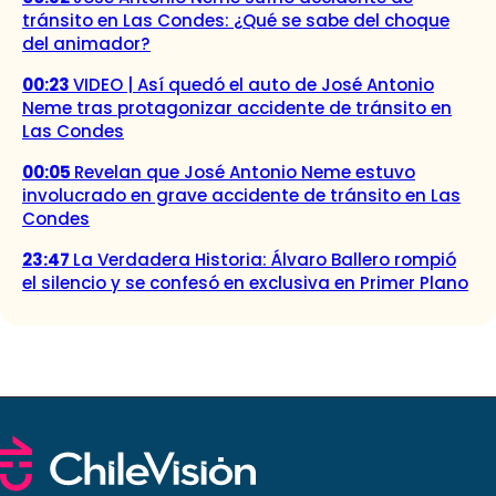
tránsito en Las Condes: ¿Qué se sabe del choque
del animador?
00:23
VIDEO | Así quedó el auto de José Antonio
Neme tras protagonizar accidente de tránsito en
Las Condes
00:05
Revelan que José Antonio Neme estuvo
involucrado en grave accidente de tránsito en Las
Condes
23:47
La Verdadera Historia: Álvaro Ballero rompió
el silencio y se confesó en exclusiva en Primer Plano