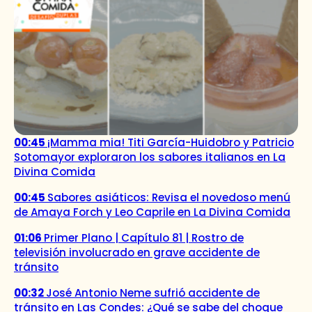
00:45
¡Mamma mia! Titi García-Huidobro y Patricio
Sotomayor exploraron los sabores italianos en La
Divina Comida
00:45
Sabores asiáticos: Revisa el novedoso menú
de Amaya Forch y Leo Caprile en La Divina Comida
01:06
Primer Plano | Capítulo 81 | Rostro de
televisión involucrado en grave accidente de
tránsito
00:32
José Antonio Neme sufrió accidente de
tránsito en Las Condes: ¿Qué se sabe del choque