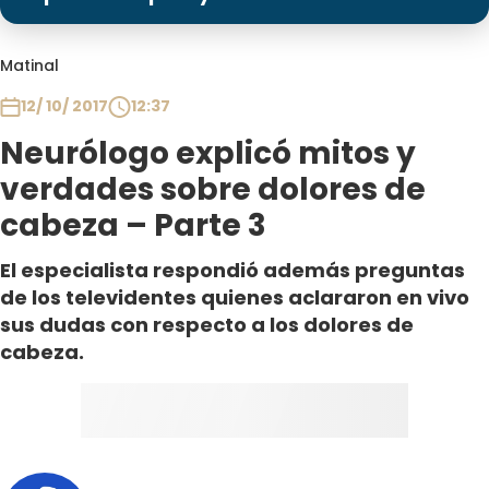
Programas
Club De La Comedia
Matinal
Contigo en Directo
12/ 10/ 2017
12:37
Plan Perfecto
Neurólogo explicó mitos y
El Tiempo
verdades sobre dolores de
Sabingo
cabeza – Parte 3
Todos Los Programas
El especialista respondió además preguntas
de los televidentes quienes aclararon en vivo
sus dudas con respecto a los dolores de
cabeza.