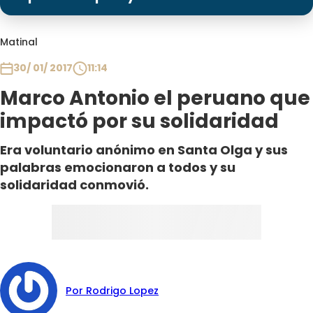
Programas
Club De La Comedia
Matinal
Contigo en Directo
30/ 01/ 2017
11:14
Plan Perfecto
Marco Antonio el peruano que
El Tiempo
impactó por su solidaridad
Sabingo
Todos Los Programas
Era voluntario anónimo en Santa Olga y sus
palabras emocionaron a todos y su
solidaridad conmovió.
Por Rodrigo Lopez