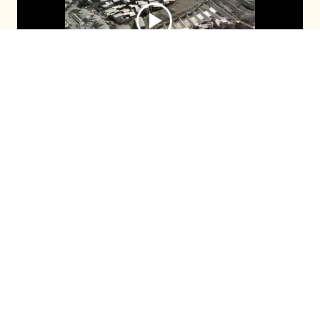
Preocupación en las autoridades ha
provocado la proliferación de “favelas” en
Antofagasta, campamentos y tomas que
serían foco de delitos de alta connotación y
que el crimen organizado podría estar en las
sombras.
Seguir en
Seguir en
Recomendadas