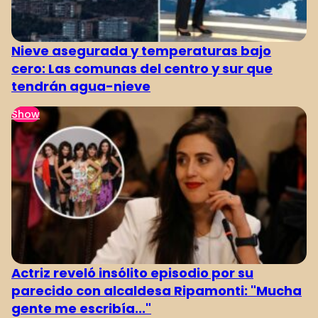
Nieve asegurada y temperaturas bajo
cero: Las comunas del centro y sur que
tendrán agua-nieve
Show
Actriz reveló insólito episodio por su
parecido con alcaldesa Ripamonti: "Mucha
gente me escribía..."