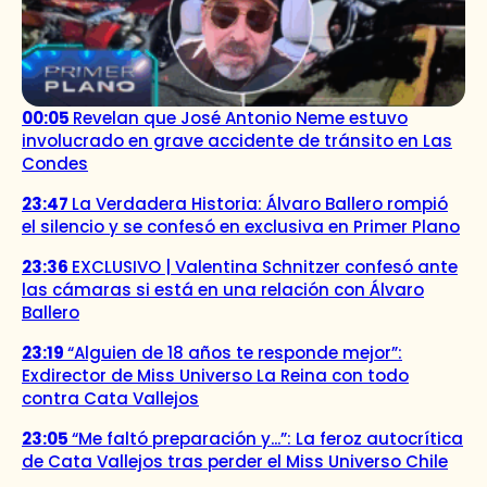
00:05
Revelan que José Antonio Neme estuvo
involucrado en grave accidente de tránsito en Las
Condes
23:47
La Verdadera Historia: Álvaro Ballero rompió
el silencio y se confesó en exclusiva en Primer Plano
23:36
EXCLUSIVO | Valentina Schnitzer confesó ante
las cámaras si está en una relación con Álvaro
Ballero
23:19
“Alguien de 18 años te responde mejor”:
Exdirector de Miss Universo La Reina con todo
contra Cata Vallejos
23:05
“Me faltó preparación y...”: La feroz autocrítica
de Cata Vallejos tras perder el Miss Universo Chile