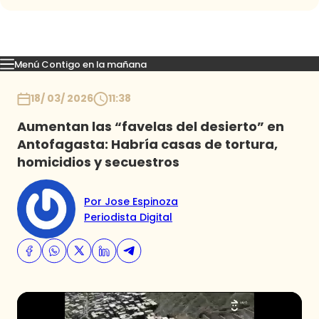
Menú Contigo en la mañana
Momentos
Reportajes
Denuncias
Policial
Política
Espectáculo
Inicio
18/ 03/ 2026
11:38
Aumentan las “favelas del desierto” en
Antofagasta: Habría casas de tortura,
homicidios y secuestros
Por Jose Espinoza
Periodista Digital