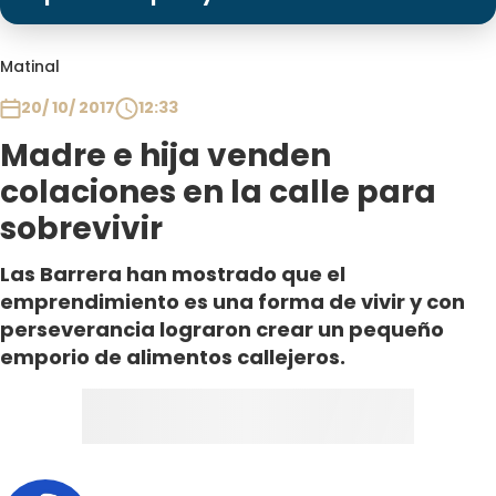
Programas
Club De La Comedia
Matinal
Contigo en Directo
20/ 10/ 2017
12:33
Plan Perfecto
Madre e hija venden
El Tiempo
colaciones en la calle para
Sabingo
sobrevivir
Todos Los Programas
Las Barrera han mostrado que el
emprendimiento es una forma de vivir y con
perseverancia lograron crear un pequeño
emporio de alimentos callejeros.