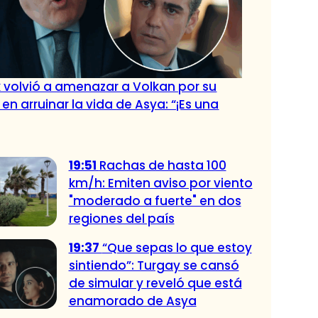
 volvió a amenazar a Volkan por su
 en arruinar la vida de Asya: “¡Es una
19:51
Rachas de hasta 100
km/h: Emiten aviso por viento
"moderado a fuerte" en dos
regiones del país
19:37
“Que sepas lo que estoy
sintiendo”: Turgay se cansó
de simular y reveló que está
enamorado de Asya