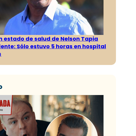
n estado de salud de Nelson Tapia
dente: Sólo estuvo 5 horas en hospital
s
o