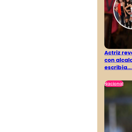
Actriz rev
con alcal
escribía...
Nacional