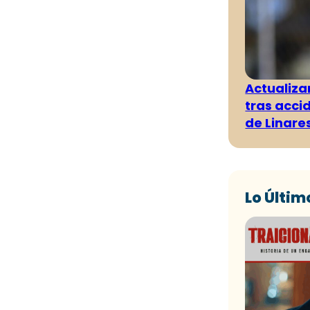
Actualiza
tras acci
de Linare
Lo Últim