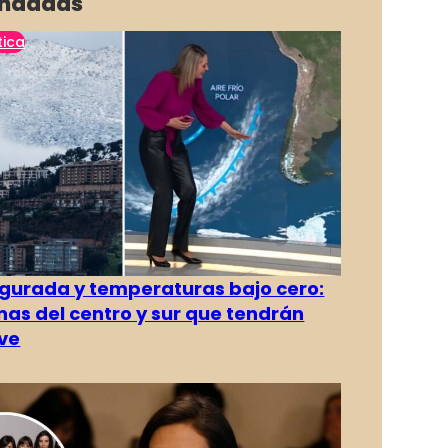
ndadas
tica
gurada y temperaturas bajo cero:
as del centro y sur que tendrán
ve