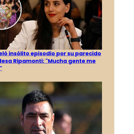
eló insólito episodio por su parecido
desa Ripamonti: "Mucha gente me
"