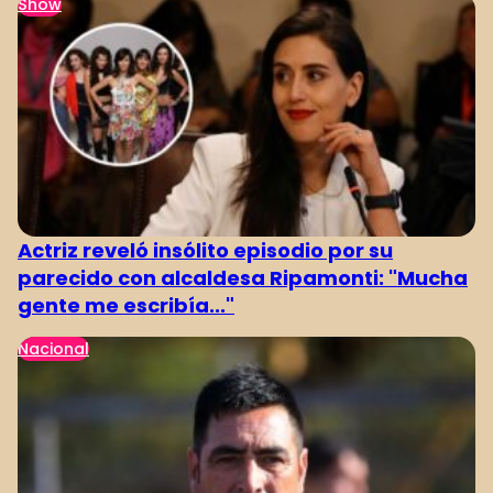
Show
Actriz reveló insólito episodio por su
parecido con alcaldesa Ripamonti: "Mucha
gente me escribía..."
Nacional