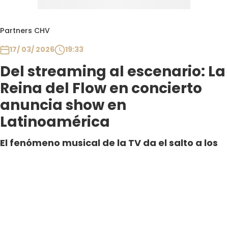
Partners CHV
17/ 03/ 2026
19:33
Del streaming al escenario: La
Reina del Flow en concierto
anuncia show en
Latinoamérica
El fenómeno musical de la TV da el salto a los
escenarios con un espectáculo que revive sus
canciones, personajes y energía. Tras agotar
shows en España, “La Reina del Flor en
Concierto” prepara su llegada a
Latinoamérica.