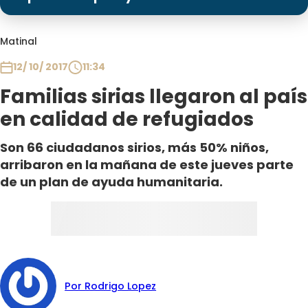
Programas
Club De La Comedia
Matinal
Contigo en Directo
12/ 10/ 2017
11:34
Plan Perfecto
Familias sirias llegaron al país
El Tiempo
en calidad de refugiados
Sabingo
Todos Los Programas
Son 66 ciudadanos sirios, más 50% niños,
arribaron en la mañana de este jueves parte
de un plan de ayuda humanitaria.
Por Rodrigo Lopez