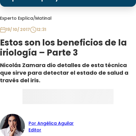
Programas
Club De La Comedia
Experto Explica
/
Matinal
Contigo en Directo
19/ 10/ 2017
12:31
Plan Perfecto
Estos son los beneficios de la
El Tiempo
iriología – Parte 3
Sabingo
Todos Los Programas
Nicolás Zamara dio detalles de esta técnica
que sirve para detectar el estado de salud a
través del iris.
Por Angélica Aguilar
Editor