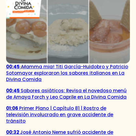
00:45
¡Mamma mia! Titi García-Huidobro y Patricio
Sotomayor exploraron los sabores italianos en La
Divina Comida
00:45
Sabores asiáticos: Revisa el novedoso menú
de Amaya Forch y Leo Caprile en La Divina Comida
01:06
Primer Plano | Capítulo 81 | Rostro de
televisión involucrado en grave accidente de
tránsito
00:32
José Antonio Neme sufrió accidente de