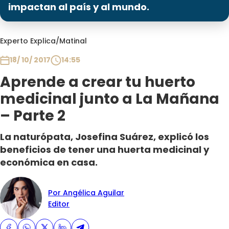
Programas
impactan al país y al mundo.
Club De La Comedia
Experto Explica
/
Matinal
Contigo en Directo
Plan Perfecto
18/ 10/ 2017
14:55
El Tiempo
Aprende a crear tu huerto
Sabingo
medicinal junto a La Mañana
Todos Los Programas
– Parte 2
La naturópata, Josefina Suárez, explicó los
beneficios de tener una huerta medicinal y
económica en casa.
Por Angélica Aguilar
Editor