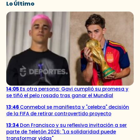
Lo Último
14:05
Es otra persona: Gavi cumplió su promesa y
se tiñó el pelo rosado tras ganar el Mundial
13:46
Conmebol se manifiesta y "celebra" decisión
de la FIFA de retirar controvertido proyecto
13:34
Don Francisco y su reflexiva invitación a ser
parte de Teletón 2026: "La solidaridad puede
transformar vidas"