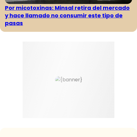
Por micotoxinas: Minsal retira del mercado
y hace llamado no consumir este tipo de
pasas