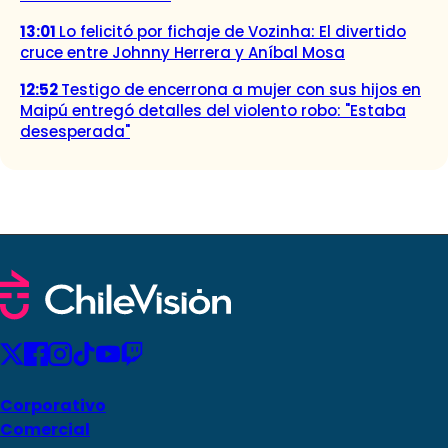
13:01
Lo felicitó por fichaje de Vozinha: El divertido
cruce entre Johnny Herrera y Aníbal Mosa
12:52
Testigo de encerrona a mujer con sus hijos en
Maipú entregó detalles del violento robo: "Estaba
desesperada"
Corporativo
Comercial