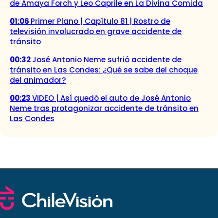
de Amaya Forch y Leo Caprile en La Divina Comida
01:06
Primer Plano | Capítulo 81 | Rostro de
televisión involucrado en grave accidente de
tránsito
00:32
José Antonio Neme sufrió accidente de
tránsito en Las Condes: ¿Qué se sabe del choque
del animador?
00:23
VIDEO | Así quedó el auto de José Antonio
Neme tras protagonizar accidente de tránsito en
Las Condes