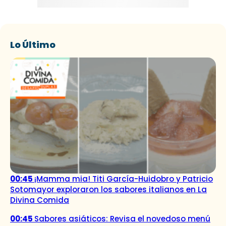
Lo Último
00:45
¡Mamma mia! Titi García-Huidobro y Patricio
Sotomayor exploraron los sabores italianos en La
Divina Comida
00:45
Sabores asiáticos: Revisa el novedoso menú