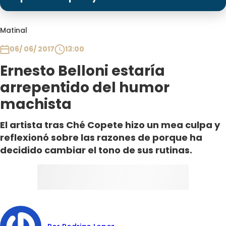
Programas
Club De La Comedia
Matinal
Contigo en Directo
06/ 06/ 2017
13:00
Plan Perfecto
Ernesto Belloni estaría
El Tiempo
arrepentido del humor
Sabingo
machista
Todos Los Programas
El artista tras Ché Copete hizo un mea culpa y
reflexionó sobre las razones de porque ha
decidido cambiar el tono de sus rutinas.