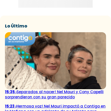
Lo Último
15:35
¡Separados al nacer! Nel Mauri y Cony Capelli
sorprendieron con su gran parecido
15:23
¡Hermosa voz! Nel Mauri impactó a Contigo en