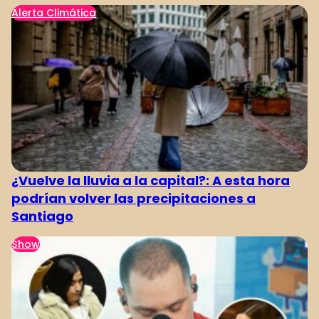
Alerta Climática
¿Vuelve la lluvia a la capital?: A esta hora
podrían volver las precipitaciones a
Santiago
Show