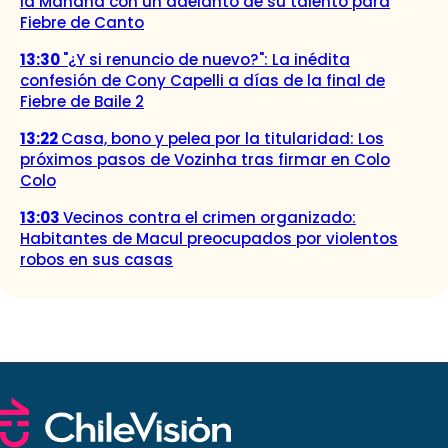
la Mañana con un adelanto de su talento para
Fiebre de Canto
13:30
"¿Y si renuncio de nuevo?": La inédita
confesión de Cony Capelli a días de la final de
Fiebre de Baile 2
13:22
Casa, bono y pelea por la titularidad: Los
próximos pasos de Vozinha tras firmar en Colo
Colo
13:03
Vecinos contra el crimen organizado:
Habitantes de Macul preocupados por violentos
robos en sus casas