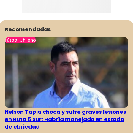
Recomendadas
Fútbol Chileno
Nelson Tapia choca y sufre graves lesiones
en Ruta 5 Sur: Habría manejado en estado
de ebriedad