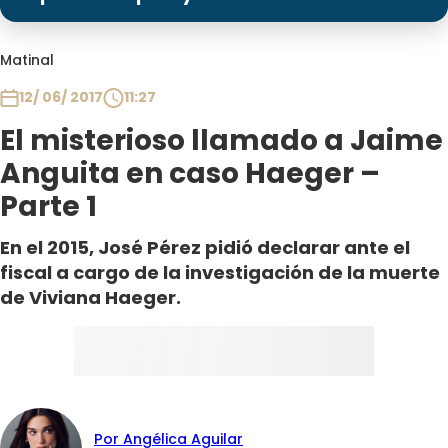
Programas
Club De La Comedia
Matinal
Contigo en Directo
12/ 06/ 2017
11:27
Plan Perfecto
El misterioso llamado a Jaime
El Tiempo
Anguita en caso Haeger –
Sabingo
Parte 1
Todos Los Programas
En el 2015, José Pérez pidió declarar ante el
fiscal a cargo de la investigación de la muerte
de Viviana Haeger.
Por Angélica Aguilar