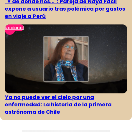
"Y de dónde nos...": Pareja de Naya Fácil
expone a usuario tras polémica por gastos
en viaje a Perú
Nacional
Ya no puede ver el cielo por una
enfermedad: La historia de la primera
astrónoma de Chile