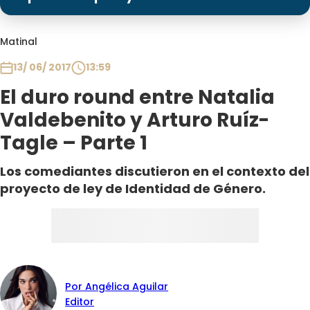
Programas
Club De La Comedia
Matinal
Contigo en Directo
13/ 06/ 2017
13:59
Plan Perfecto
El duro round entre Natalia
El Tiempo
Valdebenito y Arturo Ruíz-
Sabingo
Tagle – Parte 1
Todos Los Programas
Los comediantes discutieron en el contexto del
proyecto de ley de Identidad de Género.
Por Angélica Aguilar
Editor