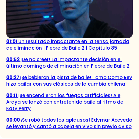
01:01
Un resultado impactante en la tensa jornada
de eliminación | Fiebre de Baile 2 | Capítulo 85
00:52
¡De no creer! La impactante decisión en el
último domingo de eliminación en Fiebre de Baile 2
00:27
¡Se bebieron la pista de baile! Tomo Como Rey
hizo bailar con sus clásicos de la cumbia chilena
00:11
¡Se encendieron los fuegos artificiales! Ale
Araya se lanzó con entretenido baile al ritmo de
Katy Perry
00:00
¡Se robó todos los aplausos! Edymar Acevedo
se levantó y cantó a capela en vivo sin previo aviso