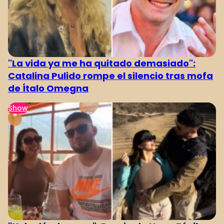
"La vida ya me ha quitado demasiado":
Catalina Pulido rompe el silencio tras mofa
de Ítalo Omegna
Show