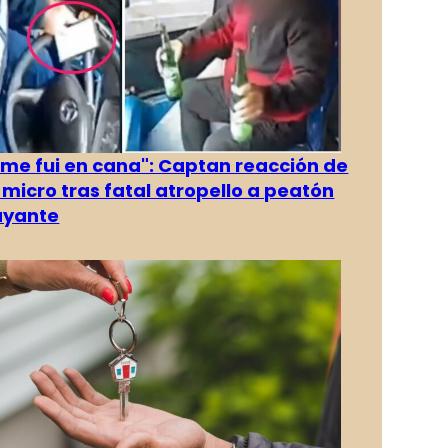
 me fui en cana": Captan reacción de
 micro tras fatal atropello a peatón
ayante