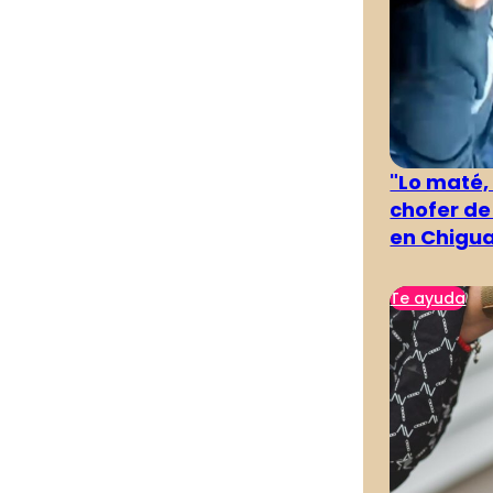
"Lo maté,
chofer de
en Chigu
Te ayuda