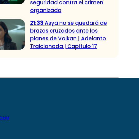
seguridad contra el crimen
organizado
21:33
Asya no se quedará de
brazos cruzados ante los
planes de Volkan | Adelanto
Traicionada | Capítulo 17
 CHV