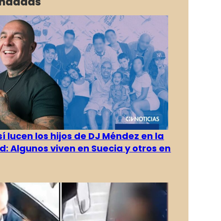
ndadas
í lucen los hijos de DJ Méndez en la
d: Algunos viven en Suecia y otros en