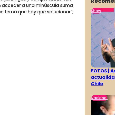
Recome
en acceder a una minúscula suma
Show
s un tema que hay que solucionar”,
FOTOS | As
actualida
Chile
Nacional