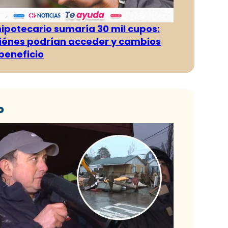
hipotecario sumaría 30 mil cupos:
iénes podrían acceder y cambios
 beneficio
o