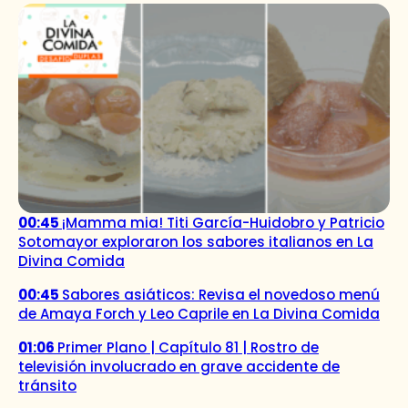
00:45
¡Mamma mia! Titi García-Huidobro y Patricio
Sotomayor exploraron los sabores italianos en La
Divina Comida
00:45
Sabores asiáticos: Revisa el novedoso menú
de Amaya Forch y Leo Caprile en La Divina Comida
01:06
Primer Plano | Capítulo 81 | Rostro de
televisión involucrado en grave accidente de
tránsito