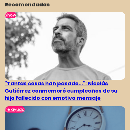
Recomendadas
Show
"Tantas cosas han pasado...": Nicolás
Gutiérrez conmemoró cumpleaños de su
hijo fallecido con emotivo mensaje
Te ayuda