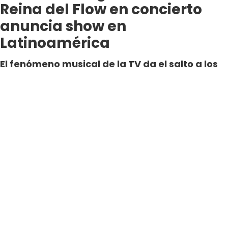
Reina del Flow en concierto
anuncia show en
Latinoamérica
El fenómeno musical de la TV da el salto a los
escenarios con un espectáculo que revive sus
canciones, personajes y energía. Tras agotar
shows en España, “La Reina del Flor en
Concierto” prepara su llegada a
Latinoamérica.
Por Nicole Gonzalez
Periodista Digital