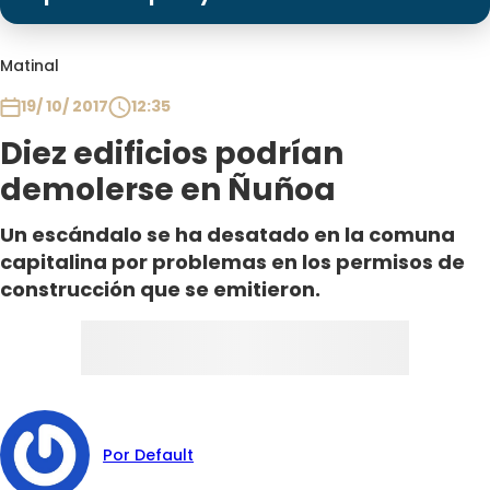
Programas
Club De La Comedia
Matinal
Contigo en Directo
19/ 10/ 2017
12:35
Plan Perfecto
Diez edificios podrían
El Tiempo
demolerse en Ñuñoa
Sabingo
Todos Los Programas
Un escándalo se ha desatado en la comuna
capitalina por problemas en los permisos de
construcción que se emitieron.
Por Default