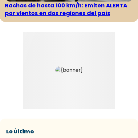
Rachas de hasta 100 km/h: Emiten ALERTA
por vientos en dos regiones del país
Lo Último