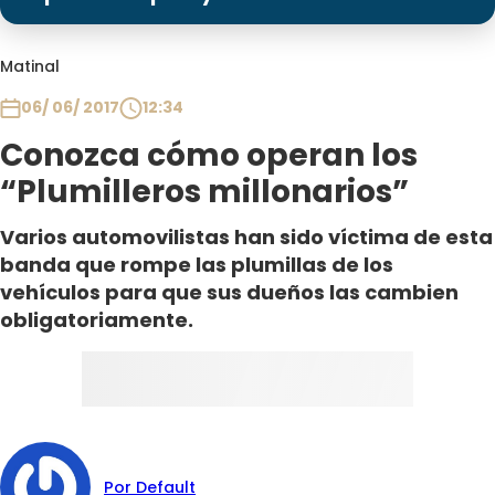
Programas
Club De La Comedia
Matinal
Contigo en Directo
06/ 06/ 2017
12:34
Plan Perfecto
Conozca cómo operan los
El Tiempo
“Plumilleros millonarios”
Sabingo
Todos Los Programas
Varios automovilistas han sido víctima de esta
banda que rompe las plumillas de los
vehículos para que sus dueños las cambien
obligatoriamente.
Por Default