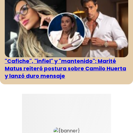
"Cafiche", "infiel" y "mantenido": Marité
Matus reiteró postura sobre Camilo Huerta
y lanzó duro mensaje