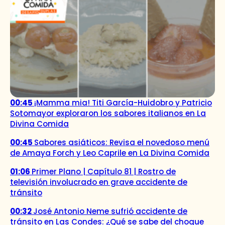
00:45
¡Mamma mia! Titi García-Huidobro y Patricio
Sotomayor exploraron los sabores italianos en La
Divina Comida
00:45
Sabores asiáticos: Revisa el novedoso menú
de Amaya Forch y Leo Caprile en La Divina Comida
01:06
Primer Plano | Capítulo 81 | Rostro de
televisión involucrado en grave accidente de
tránsito
00:32
José Antonio Neme sufrió accidente de
tránsito en Las Condes: ¿Qué se sabe del choque