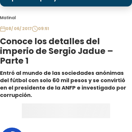
Programas
Club De La Comedia
Matinal
Contigo en Directo
08/ 06/ 2017
09:51
Plan Perfecto
Conoce los detalles del
El Tiempo
imperio de Sergio Jadue –
Sabingo
Parte 1
Todos Los Programas
Entró al mundo de las sociedades anónimas
del fútbol con solo 60 mil pesos y se convirtió
en el presidente de la ANFP e investigado por
corrupción.