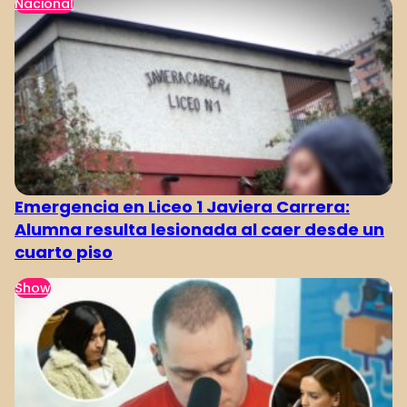
Nacional
Emergencia en Liceo 1 Javiera Carrera:
Alumna resulta lesionada al caer desde un
cuarto piso
Show