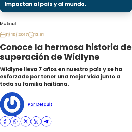
Programas
impactan al país y al mundo.
Club De La Comedia
Matinal
Contigo en Directo
Plan Perfecto
11/ 10/ 2017
12:51
El Tiempo
Conoce la hermosa historia de
Sabingo
superación de Widlyne
Todos Los Programas
Widlyne lleva 7 años en nuestro país y se ha
esforzado por tener una mejor vida junto a
toda su familia haitiana.
Por Default