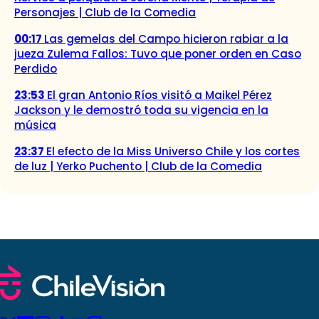
Personajes | Club de la Comedia
00:17
Las gemelas del Campo hicieron rabiar a la
jueza Zulema Fallos: Tuvo que poner orden en Caso
Perdido
23:53
El gran Antonio Ríos visitó a Maikel Pérez
Jackson y le demostró toda su vigencia en la
música
23:37
El efecto de la Miss Universo Chile y los cortes
de luz | Yerko Puchento | Club de la Comedia