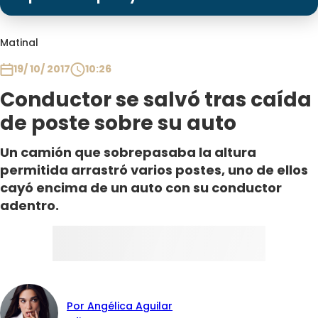
Programas
Club De La Comedia
Matinal
Contigo en Directo
19/ 10/ 2017
10:26
Plan Perfecto
Conductor se salvó tras caída
El Tiempo
de poste sobre su auto
Sabingo
Todos Los Programas
Un camión que sobrepasaba la altura
permitida arrastró varios postes, uno de ellos
cayó encima de un auto con su conductor
adentro.
Por Angélica Aguilar