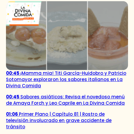
00:45
¡Mamma mia! Titi García-Huidobro y Patricio
Sotomayor exploraron los sabores italianos en La
Divina Comida
00:45
Sabores asiáticos: Revisa el novedoso menú
de Amaya Forch y Leo Caprile en La Divina Comida
01:06
Primer Plano | Capítulo 81 | Rostro de
televisión involucrado en grave accidente de
tránsito