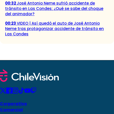
00:32
José Antonio Neme sufrió accidente de
tránsito en Las Condes: ¿Qué se sabe del choque
del animador?
00:23
VIDEO | Así quedó el auto de José Antonio
Neme tras protagonizar accidente de tránsito en
Las Condes
Corporativo
Comercial