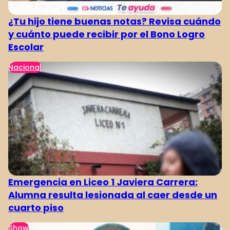
¿Tu hijo tiene buenas notas? Revisa cuándo
y cuánto puede recibir por el Bono Logro
Escolar
Nacional
Emergencia en Liceo 1 Javiera Carrera:
Alumna resulta lesionada al caer desde un
cuarto piso
Show