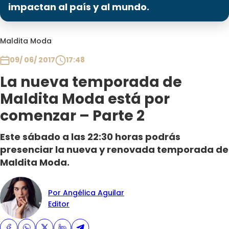
Programas
impactan al país y al mundo.
Club De La Comedia
Maldita Moda
Contigo en Directo
Plan Perfecto
09/ 06/ 2017
17:48
El Tiempo
La nueva temporada de
Sabingo
Maldita Moda está por
Todos Los Programas
comenzar – Parte 2
Este sábado a las 22:30 horas podrás
presenciar la nueva y renovada temporada de
Maldita Moda.
Por Angélica Aguilar
Editor