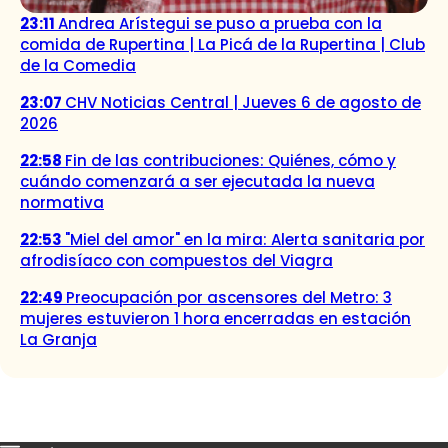
23:11
Andrea Arístegui se puso a prueba con la
comida de Rupertina | La Picá de la Rupertina | Club
de la Comedia
23:07
CHV Noticias Central | Jueves 6 de agosto de
2026
22:58
Fin de las contribuciones: Quiénes, cómo y
cuándo comenzará a ser ejecutada la nueva
normativa
22:53
"Miel del amor" en la mira: Alerta sanitaria por
afrodisíaco con compuestos del Viagra
22:49
Preocupación por ascensores del Metro: 3
mujeres estuvieron 1 hora encerradas en estación
La Granja