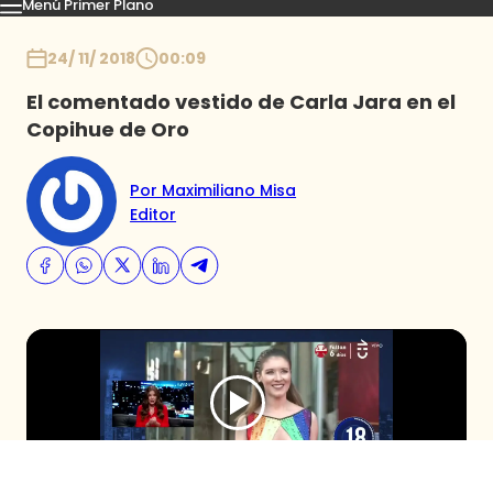
Menú Primer Plano
Capítulos
Momentos
Podcast
Novedades
Inicio
24/ 11/ 2018
00:09
El comentado vestido de Carla Jara en el
Copihue de Oro
Por Maximiliano Misa
Editor