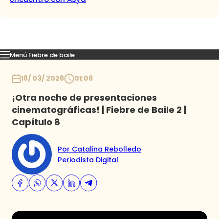
Menú Fiebre de baile
Mejores Momentos
Presentaciones
El VAR-After del baile
Capitu
Inicio
18/ 03/ 2026
01:06
¡Otra noche de presentaciones
cinematográficas! | Fiebre de Baile 2 |
Capítulo 8
Por Catalina Rebolledo
Periodista Digital