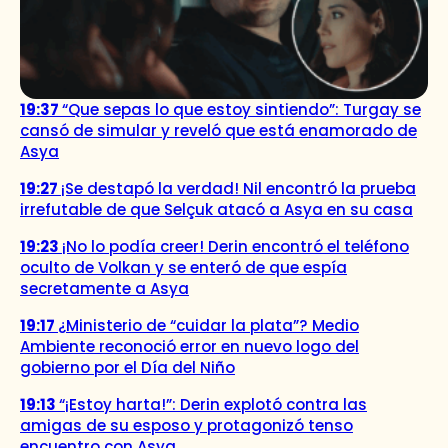
19:37
“Que sepas lo que estoy sintiendo”: Turgay se
cansó de simular y reveló que está enamorado de
Asya
19:27
¡Se destapó la verdad! Nil encontró la prueba
irrefutable de que Selçuk atacó a Asya en su casa
19:23
¡No lo podía creer! Derin encontró el teléfono
oculto de Volkan y se enteró de que espía
secretamente a Asya
19:17
¿Ministerio de “cuidar la plata”? Medio
Ambiente reconoció error en nuevo logo del
gobierno por el Día del Niño
19:13
“¡Estoy harta!”: Derin explotó contra las
amigas de su esposo y protagonizó tenso
encuentro con Asya