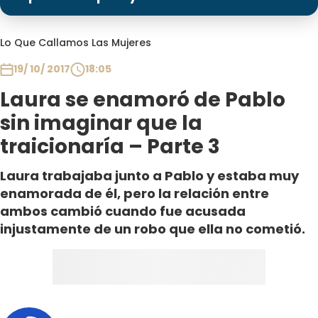
Programas
Club De La Comedia
Lo Que Callamos Las Mujeres
Contigo en Directo
19/ 10/ 2017
18:05
Plan Perfecto
Laura se enamoró de Pablo
El Tiempo
sin imaginar que la
Sabingo
traicionaría – Parte 3
Todos Los Programas
Laura trabajaba junto a Pablo y estaba muy
enamorada de él, pero la relación entre
ambos cambió cuando fue acusada
injustamente de un robo que ella no cometió.