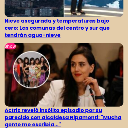
Nieve asegurada y temperaturas bajo
cero: Las comunas del centro y sur que
tendrán agua-nieve
Show
Actriz reveló insólito episodio por su
parecido con alcaldesa Ripamonti: "Mucha
gente me escribía..."