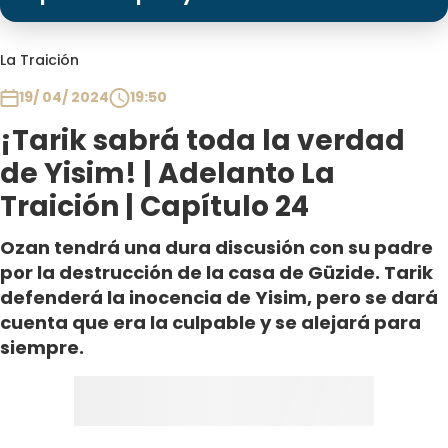
Programas
Club De La Comedia
La Traición
Contigo en Directo
19/ 04/ 2024
19:50
Plan Perfecto
¡Tarik sabrá toda la verdad
El Tiempo
de Yisim! | Adelanto La
Sabingo
Traición | Capítulo 24
Todos Los Programas
Ozan tendrá una dura discusión con su padre
por la destrucción de la casa de Güzide. Tarik
defenderá la inocencia de Yisim, pero se dará
cuenta que era la culpable y se alejará para
siempre.