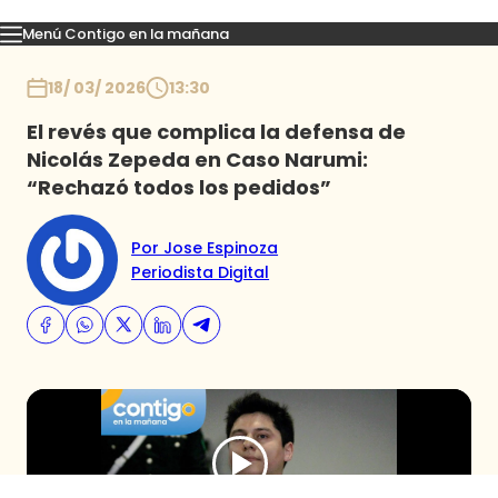
Menú Contigo en la mañana
Momentos
Reportajes
Denuncias
Policial
Política
Espectáculo
Inicio
18/ 03/ 2026
13:30
El revés que complica la defensa de
Nicolás Zepeda en Caso Narumi:
“Rechazó todos los pedidos”
Por Jose Espinoza
Periodista Digital