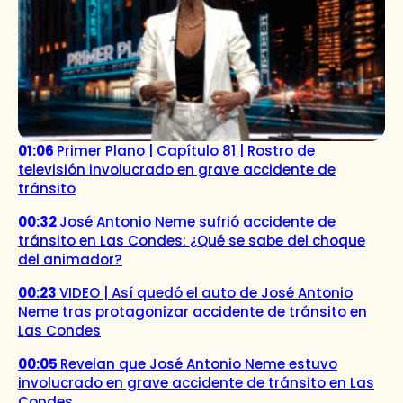
01:06
Primer Plano | Capítulo 81 | Rostro de
televisión involucrado en grave accidente de
tránsito
00:32
José Antonio Neme sufrió accidente de
tránsito en Las Condes: ¿Qué se sabe del choque
del animador?
00:23
VIDEO | Así quedó el auto de José Antonio
Neme tras protagonizar accidente de tránsito en
Las Condes
00:05
Revelan que José Antonio Neme estuvo
involucrado en grave accidente de tránsito en Las
Condes