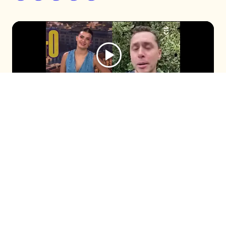
El comunicador se sumó al programa
después de que Cony Capelli revelara su
fanatismo por él durante el capítulo
anterior. Con timidez, ambos compartieron
la enternecedora historia de cómo la
panelista habría llorado cuando lo conoció.
Seguir en
Seguir en