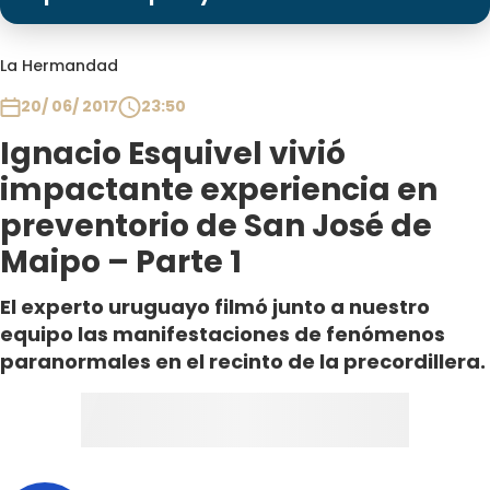
Programas
Club De La Comedia
La Hermandad
Contigo en Directo
20/ 06/ 2017
23:50
Plan Perfecto
Ignacio Esquivel vivió
El Tiempo
impactante experiencia en
Sabingo
preventorio de San José de
Todos Los Programas
Maipo – Parte 1
El experto uruguayo filmó junto a nuestro
equipo las manifestaciones de fenómenos
paranormales en el recinto de la precordillera.