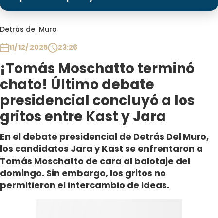
Programas
Club De La Comedia
Detrás del Muro
Contigo en Directo
11/ 12/ 2025
23:26
Plan Perfecto
¡Tomás Moschatto terminó
El Tiempo
chato! Último debate
Sabingo
presidencial concluyó a los
Todos Los Programas
gritos entre Kast y Jara
En el debate presidencial de Detrás Del Muro,
los candidatos Jara y Kast se enfrentaron a
Tomás Moschatto de cara al balotaje del
domingo. Sin embargo, los gritos no
permitieron el intercambio de ideas.