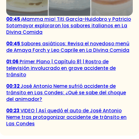
00:45
¡Mamma mia! Titi García-Huidobro y Patricio
Sotomayor exploraron los sabores italianos en La
Divina Comida
00:45
Sabores asiáticos: Revisa el novedoso menú
de Amaya Forch y Leo Caprile en La Divina Comida
01:06
Primer Plano | Capítulo 81 | Rostro de
televisión involucrado en grave accidente de
tránsito
00:32
José Antonio Neme sufrió accidente de
tránsito en Las Condes: ¿Qué se sabe del choque
del animador?
00:23
VIDEO | Así quedó el auto de José Antonio
Neme tras protagonizar accidente de tránsito en
Las Condes