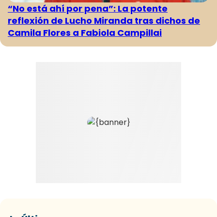
“No está ahí por pena”: La potente
reflexión de Lucho Miranda tras dichos de
Camila Flores a Fabiola Campillai