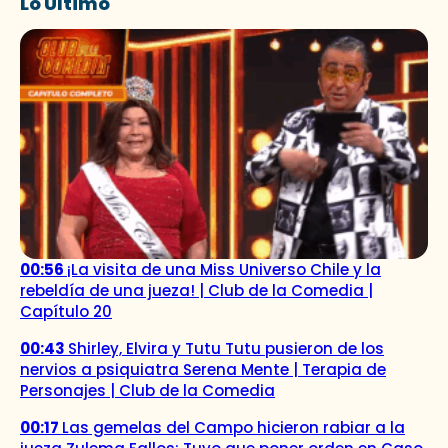
Lo Último
00:56
¡La visita de una Miss Universo Chile y la
rebeldía de una jueza! | Club de la Comedia |
Capítulo 20
00:43
Shirley, Elvira y Tutu Tutu pusieron de los
nervios a psiquiatra Serena Mente | Terapia de
Personajes | Club de la Comedia
00:17
Las gemelas del Campo hicieron rabiar a la