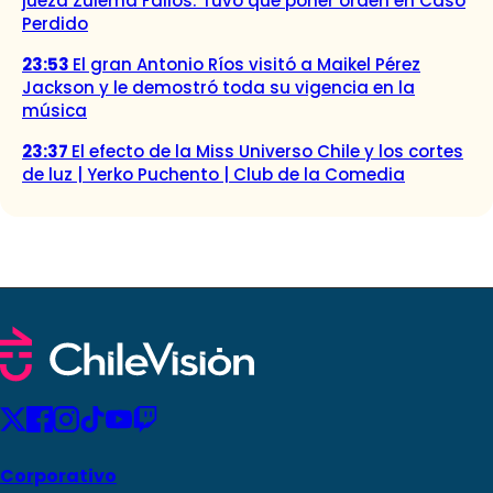
jueza Zulema Fallos: Tuvo que poner orden en Caso
Perdido
23:53
El gran Antonio Ríos visitó a Maikel Pérez
Jackson y le demostró toda su vigencia en la
música
23:37
El efecto de la Miss Universo Chile y los cortes
de luz | Yerko Puchento | Club de la Comedia
Corporativo