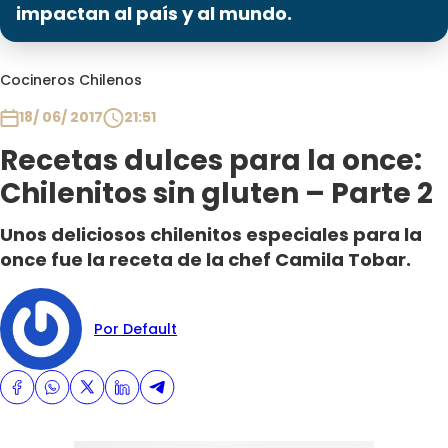
Programas
impactan al país y al mundo.
Club De La Comedia
Cocineros Chilenos
Contigo en Directo
Plan Perfecto
18/ 06/ 2017
21:51
El Tiempo
Recetas dulces para la once:
Sabingo
Chilenitos sin gluten – Parte 2
Todos Los Programas
Unos deliciosos chilenitos especiales para la
once fue la receta de la chef Camila Tobar.
Por Default