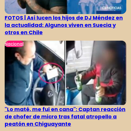
FOTOS | Así lucen los hijos de DJ Méndez en
la actualidad: Algunos viven en Suecia y
otros en Chile
Nacional
"Lo maté, me fui en cana": Captan reacción
de chofer de micro tras fatal atropello a
peatón en Chiguayante