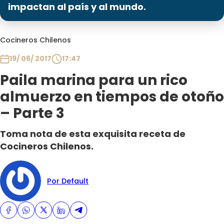
Programas
impactan al país y al mundo.
Club De La Comedia
Cocineros Chilenos
Contigo en Directo
Plan Perfecto
19/ 06/ 2017
17:47
El Tiempo
Paila marina para un rico
Sabingo
almuerzo en tiempos de otoño
Todos Los Programas
– Parte 3
Toma nota de esta exquisita receta de
Cocineros Chilenos.
Por Default