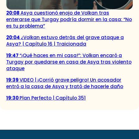
20:08
Asya cuestionó enojo de Volkan tras
enterarse que Turgay podría dormir en la casa: “No
es tu problema”
20:04
¿Volkan estuvo detrás del grave ataque a
Asya? | Capítulo 16 | Traicionada
19:47
“¡Qué haces en mi casa!”: Volkan encaró a
Turgay por quedarse en casa de Asya tras violento
ataque
19:39
VIDEO | ¡Corrió grave peligro! Un acosador
entró a la casa de Asya y trató de hacerle daño
19:30
Plan Perfecto | Capítulo 351