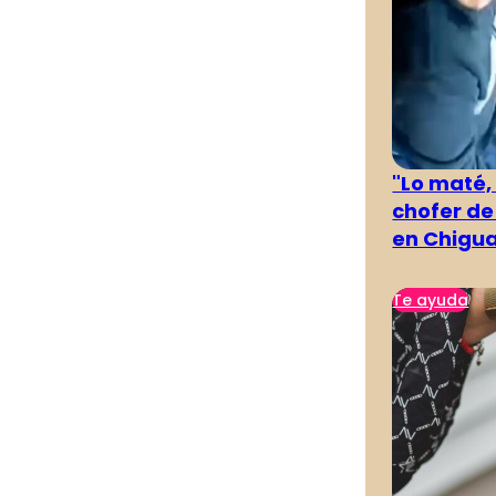
"Lo maté,
chofer de
en Chigu
Te ayuda