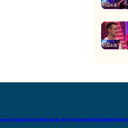
ores
Trabaja en CHV
Zonas de Transmisión Digital
Visita