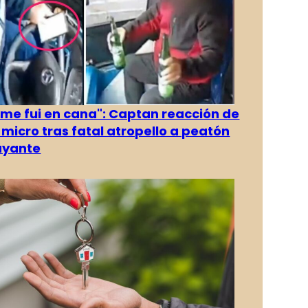
 me fui en cana": Captan reacción de
 micro tras fatal atropello a peatón
ayante