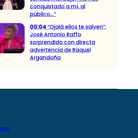
conquistado a mí, al
público…”
00:04
“Ojalá ellos te salven”:
José Antonio Raffo
sorprendido con directa
advertencia de Raquel
Argandoña
 CHV