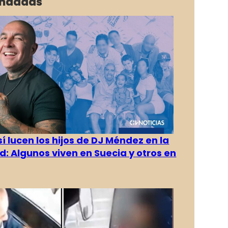
ndadas
í lucen los hijos de DJ Méndez en la
d: Algunos viven en Suecia y otros en