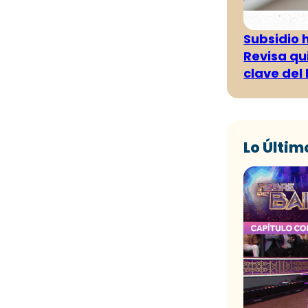
Subsidio 
Revisa qu
clave del
Lo Últim