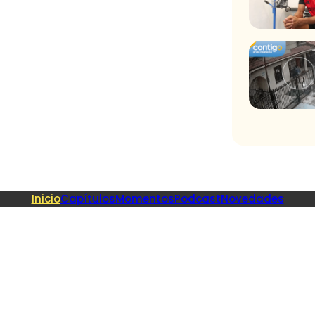
Inicio
Capítulos
Momentos
Podcast
Novedades
Recome
 | ¡Regreso al
Fiebre de Bai