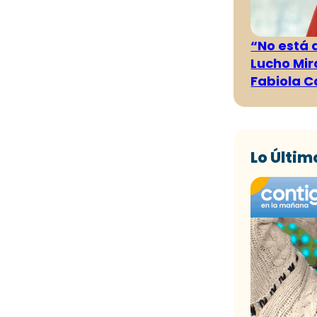
“No está 
Lucho Mir
Fabiola C
Lo Últim