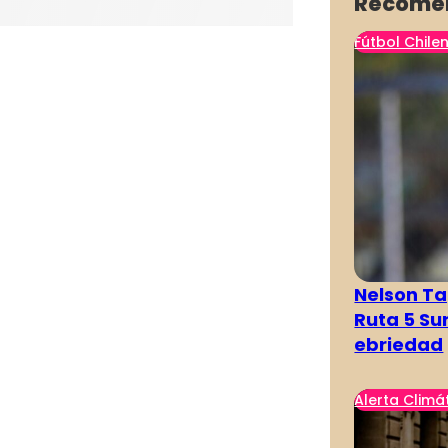
Recome
Fútbol Chile
Nelson Ta
Ruta 5 Su
ebriedad
Alerta Climá