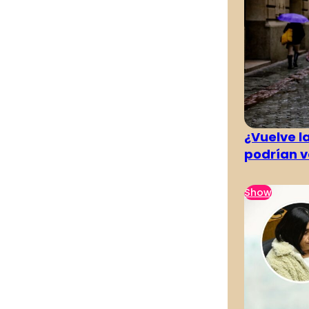
¿Vuelve la
podrían v
Show