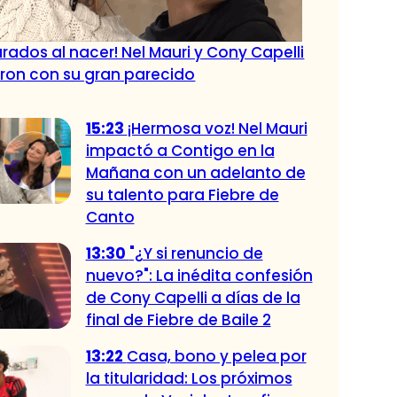
rados al nacer! Nel Mauri y Cony Capelli
ron con su gran parecido
15:23
¡Hermosa voz! Nel Mauri
impactó a Contigo en la
Mañana con un adelanto de
su talento para Fiebre de
Canto
13:30
"¿Y si renuncio de
nuevo?": La inédita confesión
de Cony Capelli a días de la
final de Fiebre de Baile 2
13:22
Casa, bono y pelea por
la titularidad: Los próximos