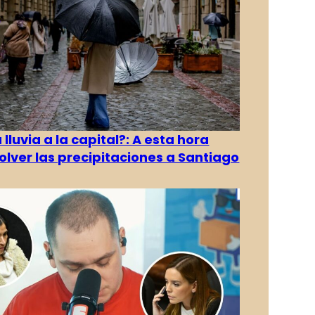
 lluvia a la capital?: A esta hora
olver las precipitaciones a Santiago