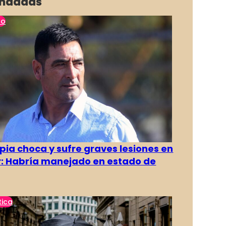
ndadas
no
pia choca y sufre graves lesiones en
r: Habría manejado en estado de
tica