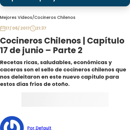
Programas
Club De La Comedia
Mejores Videos
/
Cocineros Chilenos
Contigo en Directo
17/ 06/ 2017
21:37
Plan Perfecto
Cocineros Chilenos | Capítulo
El Tiempo
17 de junio – Parte 2
Sabingo
Todos Los Programas
Recetas ricas, saludables, económicas y
caceras son el sello de cocineros chilenos que
nos deleitaron en este nuevo capítulo para
estos días fríos de otoño.
Por Default