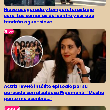
Nieve asegurada y temperaturas bajo
cero: Las comunas del centro y sur que
tendrán agua-nieve
Show
Actriz reveló insólito episodio por su
parecido con alcaldesa Ripamonti: "Mucha
gente me escribía..."
Nacional