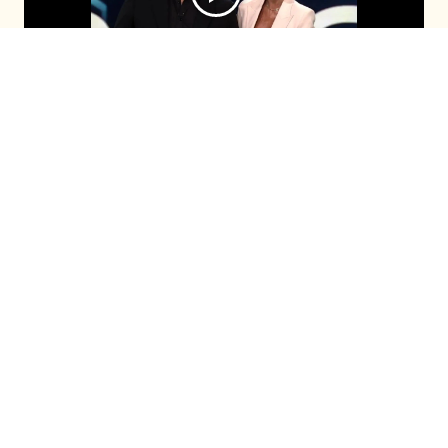
En el nuevo capítulo de Primer Plano,
Américo habría regresado con su exesposa
tras el mediático quiebre con Yamila Reyna.
Además, acusaciones cruzadas por los
dichos de Matité Matus sobre Trinidad
Neira, la hija de Pamela Díaz.
Seguir en
Seguir en
Recomendadas
Fiebre de Baile