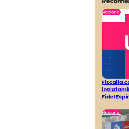
Recome
Nacional
Fiscalía 
intrafami
Fidel Esp
Nacional