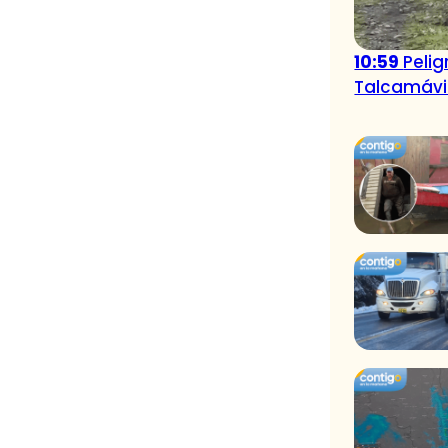
10:59
Pelig
Talcamávi