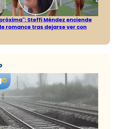
 próxima": Steffi Méndez enciende
e romance tras dejarse ver con
o