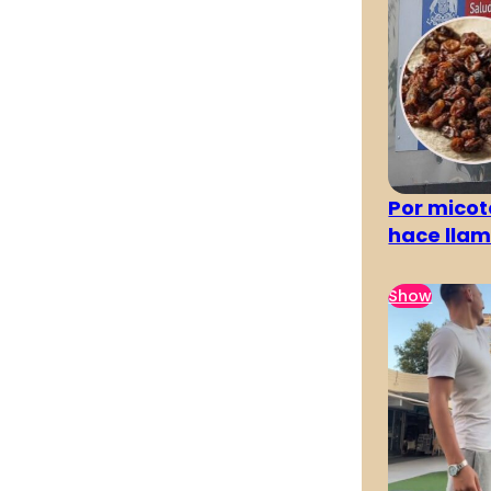
Por micot
hace llam
Show