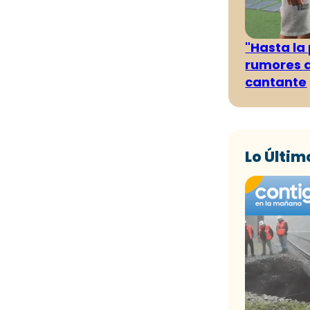
"Hasta la
rumores d
cantante
Lo Últim