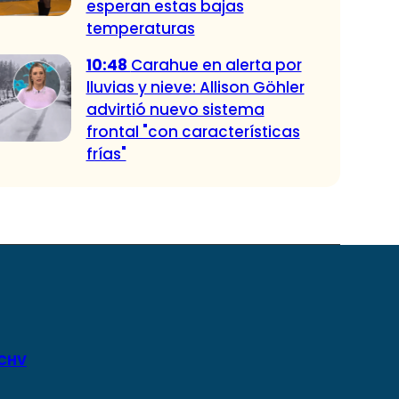
esperan estas bajas
temperaturas
10:48
Carahue en alerta por
lluvias y nieve: Allison Göhler
advirtió nuevo sistema
frontal "con características
frías"
 CHV