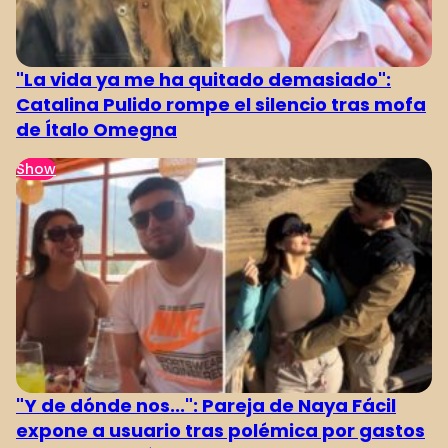
"La vida ya me ha quitado demasiado":
Catalina Pulido rompe el silencio tras mofa
de Ítalo Omegna
Show
"Y de dónde nos...": Pareja de Naya Fácil
expone a usuario tras polémica por gastos