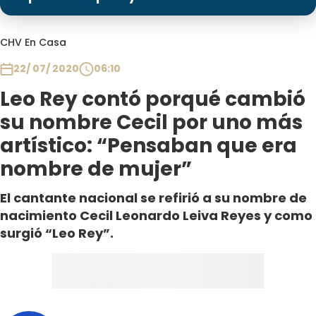
Programas
Club De La Comedia
CHV En Casa
Contigo en Directo
22/ 07/ 2020
06:10
Plan Perfecto
Leo Rey contó porqué cambió
El Tiempo
su nombre Cecil por uno más
Sabingo
artístico: “Pensaban que era
Todos Los Programas
nombre de mujer”
El cantante nacional se refirió a su nombre de
nacimiento Cecil Leonardo Leiva Reyes​ y como
surgió “Leo Rey”.