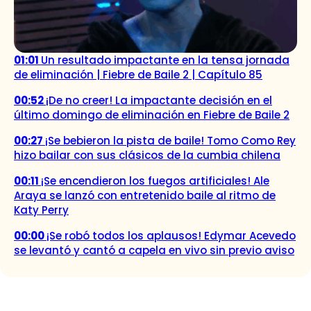
01:01
Un resultado impactante en la tensa jornada
de eliminación | Fiebre de Baile 2 | Capítulo 85
00:52
¡De no creer! La impactante decisión en el
último domingo de eliminación en Fiebre de Baile 2
00:27
¡Se bebieron la pista de baile! Tomo Como Rey
hizo bailar con sus clásicos de la cumbia chilena
00:11
¡Se encendieron los fuegos artificiales! Ale
Araya se lanzó con entretenido baile al ritmo de
Katy Perry
00:00
¡Se robó todos los aplausos! Edymar Acevedo
se levantó y cantó a capela en vivo sin previo aviso