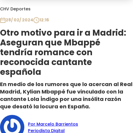
Programas
CHV Deportes
Club De La Comedia
28/ 02/ 2024
12:16
Contigo en Directo
Otro motivo para ir a Madrid:
Plan Perfecto
Aseguran que Mbappé
El Tiempo
tendría romance con
Sabingo
reconocida cantante
Todos Los Programas
española
En medio de los rumores que lo acercan al Real
Madrid, Kylian Mbappé fue vinculado con la
cantante Lola Índigo por una insólita razón
que desató la locura en España.
Por Marcelo Barrientos
Periodista Digital