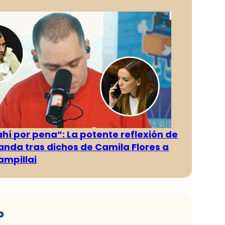
ahí por pena”: La potente reflexión de
anda tras dichos de Camila Flores a
ampillai
o