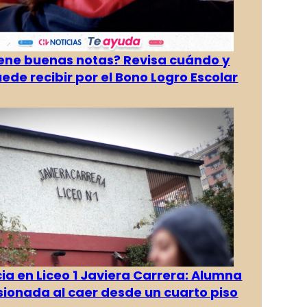
tiene buenas notas? Revisa cuándo y
ede recibir por el Bono Logro Escolar
a en Liceo 1 Javiera Carrera: Alumna
esionada al caer desde un cuarto piso