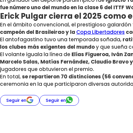
En ganador del deporte paralímpico fue
Ignacio To
fue
número uno del mundo en la clase 6 del ITTF W
Erick Pulgar cierra el 2025 como e
En el ámbito convencional, el prestigioso galardón 
campeón del Brasileirao y la
Copa Libertadores
co
El antofagastino tuvo una temporada soñada,
rat
los clubes más exigentes del mundo
y que sueña co
El volante iguala la línea de
Elías Figueroa, Iván Z
Marcelo Salas, Matías Fernández, Claudio Bravo y
jugadores que obtuvieron el premio.
En total,
se repartieron 70 distinciones
(56 convenc
ceremonia en la que participaron diversas autorid
Seguir en
Seguir en