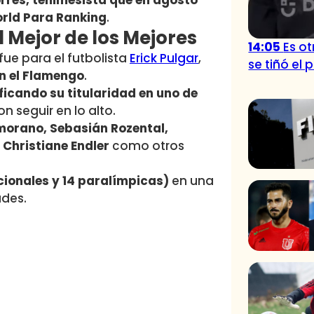
rres, tenimesista que en agosto
orld Para Ranking
.
l Mejor de los Mejores
14:05
Es o
fue para el futbolista
Erick Pulgar
,
se tiñó el 
n el Flamengo
.
ificando su titularidad en uno de
n seguir en lo alto.
amorano, Sebasián Rozental,
 Christiane Endler
como otros
ionales y 14 paralímpicas)
en una
ades.