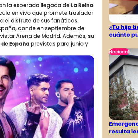
on la esperada llegada de
La Reina
ulo en vivo que promete trasladar
 el disfrute de sus fanáticos.
¿Tu hijo 
r España, donde en septiembre de
cuánto pu
vistar Arena de Madrid. Además,
su
s de España
previstas para junio y
Nacional
Emergenci
resulta l