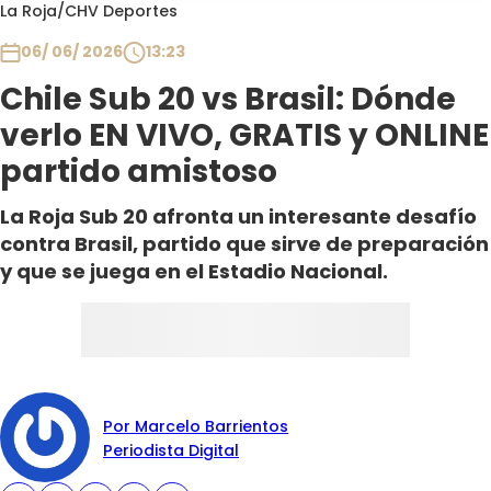
Programas
La Roja
/
CHV Deportes
06/ 06/ 2026
13:23
Club De La Comedia
Contigo en Directo
Chile Sub 20 vs Brasil: Dónde
Plan Perfecto
verlo EN VIVO, GRATIS y ONLINE
El Tiempo
partido amistoso
Sabingo
La Roja Sub 20 afronta un interesante desafío
Todos Los Programas
contra Brasil, partido que sirve de preparación
y que se juega en el Estadio Nacional.
Por Marcelo Barrientos
Periodista Digital