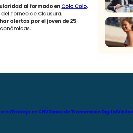
gularidad al formado en
Colo Colo
.
 del Torneo de Clausura.
har ofertas por el joven de 25
 económicas.
ores
Trabaja en CHV
Zonas de Transmisión Digital
Visita