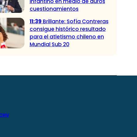
Infantino en medio de duros
cuestionamientos
11:39
Brillante: Sofía Contreras
consigue histórico resultado
para el atletismo chileno en
Mundial Sub 20
 CHV