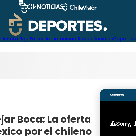
hileno
La Roja
Fútbol Internacional
Redes Sociales
Copa Lib
jar Boca: La oferta
xico por el chileno