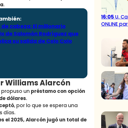
na
.
16:05
U. Ca
también:
ONLINE par
 de cabeza: El millonario
do de Salomón Rodríguez que
ica su salida de Colo Colo
or Williams Alarcón
a propuso un
préstamo con opción
 de dólares
.
aceptó
, por lo que se espera una
s días.
es el 2025, Alarcón jugó un total de