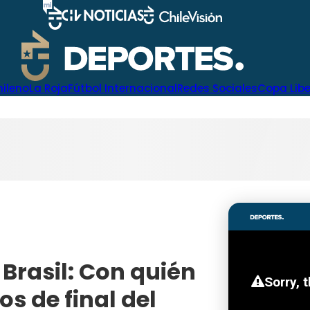
hileno
La Roja
Fútbol Internacional
Redes Sociales
Copa Lib
 Brasil: Con quién
s de final del