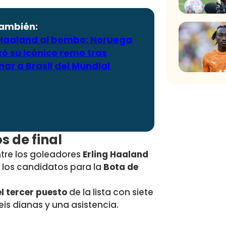
también:
Haaland al bombo: Noruega
zó su icónico remo tras
nar a Brasil del Mundial
s de final
ntre los goleadores
Erling Haaland
e los candidatos para la
Bota de
l
tercer puesto
de la lista con siete
eis dianas y una asistencia.