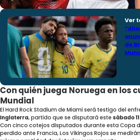
Ver 
“Aho
anunc
de Br
Mund
Con quién juega Noruega en los cu
Mundial
El Hard Rock Stadium de Miami será testigo del en
Inglaterra
, partido que se disputará este
sábado 11 
Con cinco cotejos disputados durante esta Copa 
perdido ante Francia, Los Vikingos Rojos se medirá