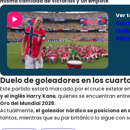
misma cantidad de victorias y un empate
.
Ver 
Con 
reali
elimi
Duelo de goleadores en los cuarto
Este partido estará marcado por el cruce estelar e
y el inglés Harry Kane
, quienes se encuentran entr
Oro del Mundial 2026
.
Actualmente,
el goleador nórdico se posiciona en e
tantos, mientras que su par británico lo sigue con s