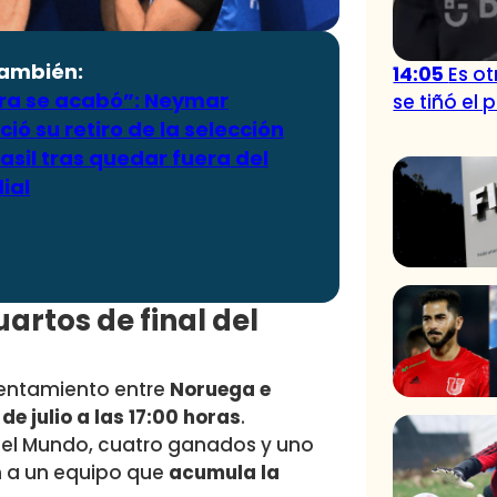
también:
14:05
Es o
ra se acabó”: Neymar
se tiñó el 
ió su retiro de la selección
asil tras quedar fuera del
ial
artos de final del
frentamiento entre
Noruega e
de julio a las 17:00 horas
.
del Mundo, cuatro ganados y uno
n a un equipo que
acumula la