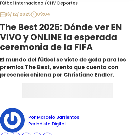
Programas
Fútbol Internacional
/
CHV Deportes
16/ 12/ 2025
09:04
Club De La Comedia
Contigo en Directo
The Best 2025: Dónde ver EN
Plan Perfecto
VIVO y ONLINE la esperada
El Tiempo
ceremonia de la FIFA
Sabingo
El mundo del fútbol se viste de gala para los
Todos Los Programas
premios The Best, evento que cuenta con
presencia chilena por Christiane Endler.
Por Marcelo Barrientos
Periodista Digital