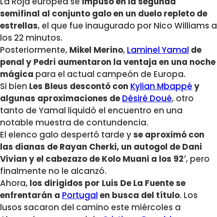
La Roja europea se
impuso en la segunda
semifinal al conjunto galo en un duelo repleto de
estrellas
, el que fue inaugurado por Nico Williams a
los 22 minutos.
Posteriormente,
Mikel Merino
,
Laminel Yamal
de
penal y Pedri aumentaron la ventaja en una noche
mágica
para el actual campeón de Europa.
Si bien
Les Bleus descontó con
Kylian Mbappé
y
algunas aproximaciones de
Désiré Doué
, otro
tanto de Yamal liquidó el encuentro en una
notable muestra de contundencia.
El elenco galo despertó tarde y
se aproximó con
las dianas de Rayan Cherki, un autogol de Dani
Vivian y el cabezazo de Kolo Muani a los 92′
, pero
finalmente no le alcanzó.
Ahora,
los dirigidos por Luis De La Fuente se
enfrentarán a
Portugal
en busca del título
. Los
lusos sacaron del camino este miércoles a