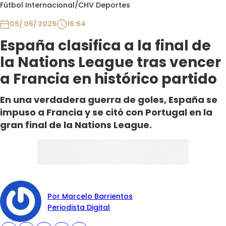
Programas
Fútbol Internacional
/
CHV Deportes
05/ 06/ 2025
16:54
Club De La Comedia
Contigo en Directo
España clasifica a la final de
Plan Perfecto
la Nations League tras vencer
El Tiempo
a Francia en histórico partido
Sabingo
En una verdadera guerra de goles, España se
Todos Los Programas
impuso a Francia y se citó con Portugal en la
gran final de la Nations League.
Por Marcelo Barrientos
Periodista Digital