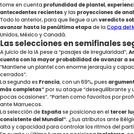
tome en cuenta
profundidad de plantel
,
experienc
antecedentes recientes
y las
proyecciones de anal
Todo lo anterior, para que llegue a un
veredicto so
avanzar hasta la penúltima etapa
de la
Copa del
Unidos, México y Canadá.
Las selecciones en semifinales se
A juicio de la IA pese a “pasajes de irregularidad”,
Ar
cuenta con la mayor probabilidad de avanzar a se
“Mantiene un plantel con enorme jerarquía y capac
cerrados”.
La segunda es
Francia
, con un 69%, pues
argumentó
más completas”
por su ataque “desequilibrante y
pocas ocasiones”. “Parten como favoritos por prof
ante Marruecos.
La selección de
España
se posiciona en el
tercer l
consistente del Mundial”
. ¿Sus atributos ante Bélg
alta y capacidad para controlar los ritmos del part