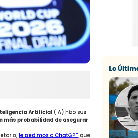
Lo Últim
teligencia Artificial
(IA) hizo sus
en más probabilidad de asegurar
netario,
le pedimos a ChatGPT
que