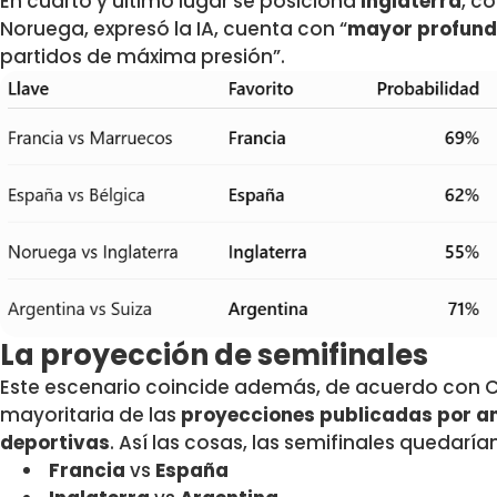
En cuarto y último lugar se posiciona
Inglaterra
, c
Noruega, expresó la IA, cuenta con “
mayor profundi
partidos de máxima presión”.
La proyección de semifinales
Este escenario coincide además, de acuerdo con C
mayoritaria de las
proyecciones publicadas por an
deportivas
. Así las cosas, las semifinales quedarí
Francia
vs
España