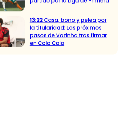
partido por la Liga de Primera
13:22
Casa, bono y pelea por
la titularidad: Los próximos
pasos de Vozinha tras firmar
en Colo Colo