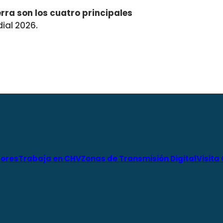
rra son los cuatro principales
ial 2026.
ores
Trabaja en CHV
Zonas de Transmisión Digital
Visita