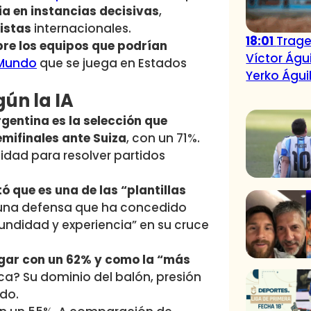
ia en instancias decisivas
,
istas
internacionales.
18:01
Traged
bre los equipos que podrían
Víctor Águ
 Mundo
que se juega en Estados
Yerko Águi
gún la IA
gentina es la selección que
mifinales ante Suiza
, con un 71%.
idad para resolver partidos
 que es una de las “plantillas
 una defensa que ha concedido
undidad y experiencia” en su cruce
ugar con un 62% y como la “más
ica? Su dominio del balón, presión
ido.