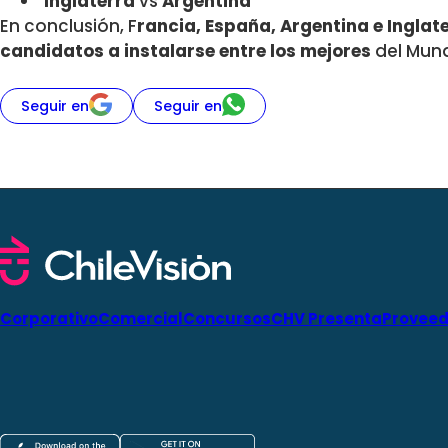
Inglaterra
vs
Argentina
En conclusión, F
rancia, España, Argentina e Inglate
candidatos a instalarse entre los mejores
del Mund
Seguir en
Seguir en
Corporativo
Comercial
Concursos
CHV Presenta
Proveed