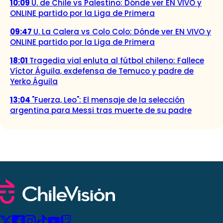
10:09
U. de Chile vs Palestino: Dónde ver EN VIVO y
ONLINE partido por la Liga de Primera
09:47
U. La Calera vs Colo Colo: Dónde ver EN VIVO y
ONLINE partido por la Liga de Primera
18:01
Tragedia vial enluta al fútbol chileno: Fallece
Víctor Águila, exdefensa de Temuco y padre de
Yerko Águila
13:04
"Fuerza, Leo": El mensaje de la selección
argentina para Messi tras muerte de su padre