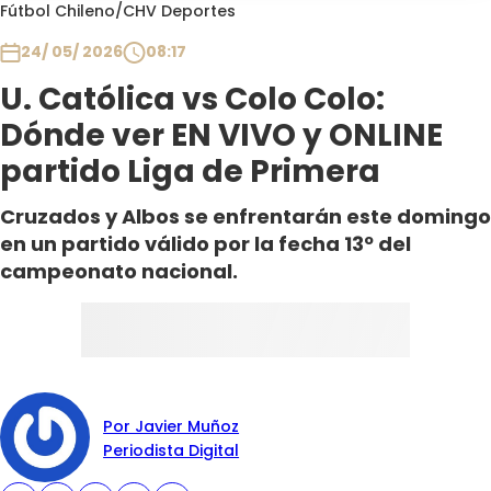
Programas
Fútbol Chileno
/
CHV Deportes
24/ 05/ 2026
08:17
Club De La Comedia
Contigo en Directo
U. Católica vs Colo Colo:
Plan Perfecto
Dónde ver EN VIVO y ONLINE
El Tiempo
partido Liga de Primera
Sabingo
Cruzados y Albos se enfrentarán este domingo
Todos Los Programas
en un partido válido por la fecha 13º del
campeonato nacional.
Por Javier Muñoz
Periodista Digital