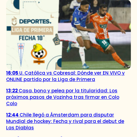
16:05
U. Católica vs Cobresal: Dónde ver EN VIVO y
ONLINE partido por la Liga de Primera
13:22
Casa, bono y pelea por la titularidad: Los
próximos pasos de Vozinha tras firmar en Colo
Colo
12:44
Chile llegó a Ámsterdam para disputar
Mundial de hockey: Fecha y rival para el debut de
Las Diablas