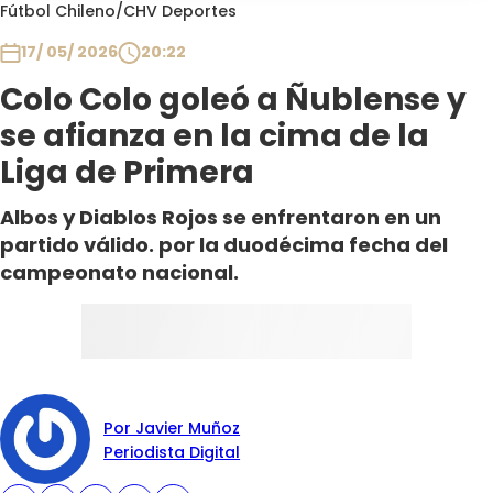
Programas
Fútbol Chileno
/
CHV Deportes
17/ 05/ 2026
20:22
Club De La Comedia
Contigo en Directo
Colo Colo goleó a Ñublense y
Plan Perfecto
se afianza en la cima de la
El Tiempo
Liga de Primera
Sabingo
Albos y Diablos Rojos se enfrentaron en un
Todos Los Programas
partido válido. por la duodécima fecha del
campeonato nacional.
Por Javier Muñoz
Periodista Digital