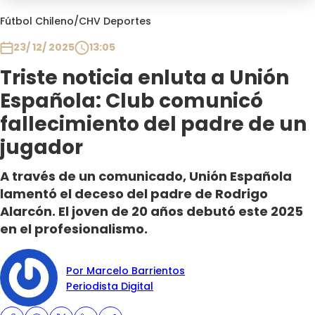
Programas
Fútbol Chileno
/
CHV Deportes
Club De La Comedia
23/ 12/ 2025
13:05
Contigo en Directo
Triste noticia enluta a Unión
Plan Perfecto
Española: Club comunicó
El Tiempo
fallecimiento del padre de un
Sabingo
jugador
Todos Los Programas
A través de un comunicado, Unión Española
lamentó el deceso del padre de Rodrigo
Alarcón. El joven de 20 años debutó este 2025
en el profesionalismo.
Por Marcelo Barrientos
Periodista Digital