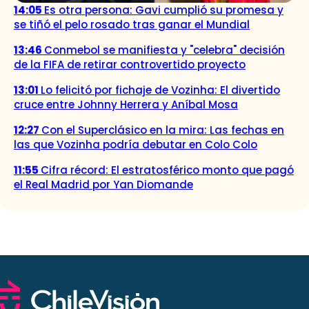
14:05
Es otra persona: Gavi cumplió su promesa y
se tiñó el pelo rosado tras ganar el Mundial
13:46
Conmebol se manifiesta y "celebra" decisión
de la FIFA de retirar controvertido proyecto
13:01
Lo felicitó por fichaje de Vozinha: El divertido
cruce entre Johnny Herrera y Aníbal Mosa
12:27
Con el Superclásico en la mira: Las fechas en
las que Vozinha podría debutar en Colo Colo
11:55
Cifra récord: El estratosférico monto que pagó
el Real Madrid por Yan Diomande