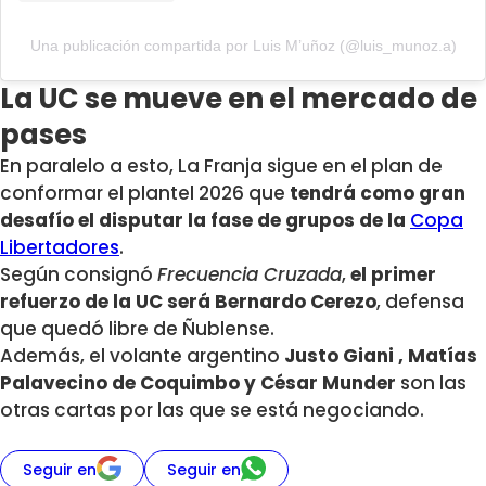
Una publicación compartida por Luis M’uñoz (@luis_munoz.a)
La UC se mueve en el mercado de
pases
En paralelo a esto, La Franja sigue en el plan de
conformar el plantel 2026 que
tendrá como gran
desafío el disputar la fase de grupos de la
Copa
Libertadores
.
Según consignó
Frecuencia Cruzada
,
el primer
refuerzo de la UC será Bernardo Cerezo
, defensa
que quedó libre de Ñublense.
Además, el volante argentino
Justo Giani , Matías
Palavecino de Coquimbo y César Munder
son las
otras cartas por las que se está negociando.
Seguir en
Seguir en