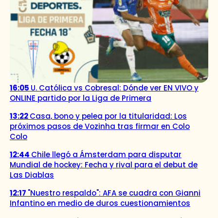
16:05
U. Católica vs Cobresal: Dónde ver EN VIVO y
ONLINE partido por la Liga de Primera
13:22
Casa, bono y pelea por la titularidad: Los
próximos pasos de Vozinha tras firmar en Colo
Colo
12:44
Chile llegó a Ámsterdam para disputar
Mundial de hockey: Fecha y rival para el debut de
Las Diablas
12:17
"Nuestro respaldo": AFA se cuadra con Gianni
Infantino en medio de duros cuestionamientos