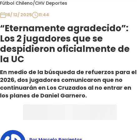
Programas
Fútbol Chileno
/
CHV Deportes
16/ 12/ 2025
11:44
Club De La Comedia
Contigo en Directo
“Eternamente agradecido”:
Plan Perfecto
Los 2 jugadores que se
El Tiempo
despidieron oficialmente de
Sabingo
la UC
Todos Los Programas
En medio de la búsqueda de refuerzos para el
2026, dos jugadores comunicaron que no
continuarán en Los Cruzados al no entrar en
los planes de Daniel Garnero.
Por Marcelo Barrientos