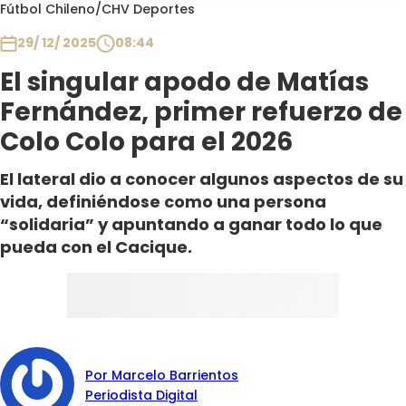
Programas
Fútbol Chileno
/
CHV Deportes
29/ 12/ 2025
08:44
Club De La Comedia
Contigo en Directo
El singular apodo de Matías
Plan Perfecto
Fernández, primer refuerzo de
El Tiempo
Colo Colo para el 2026
Sabingo
El lateral dio a conocer algunos aspectos de su
Todos Los Programas
vida, definiéndose como una persona
“solidaria” y apuntando a ganar todo lo que
pueda con el Cacique.
Por Marcelo Barrientos
Periodista Digital