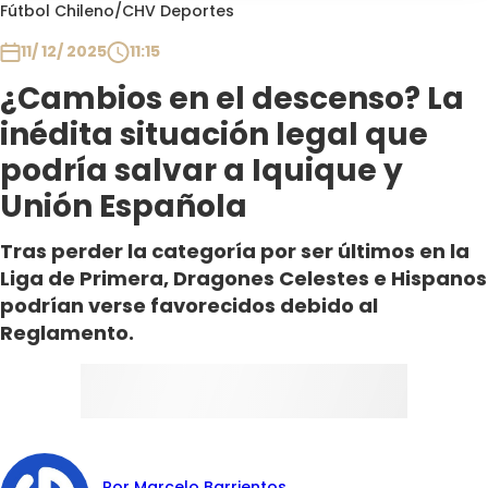
Programas
Fútbol Chileno
/
CHV Deportes
11/ 12/ 2025
11:15
Club De La Comedia
Contigo en Directo
¿Cambios en el descenso? La
Plan Perfecto
inédita situación legal que
El Tiempo
podría salvar a Iquique y
Sabingo
Unión Española
Todos Los Programas
Tras perder la categoría por ser últimos en la
Liga de Primera, Dragones Celestes e Hispanos
podrían verse favorecidos debido al
Reglamento.
Por Marcelo Barrientos