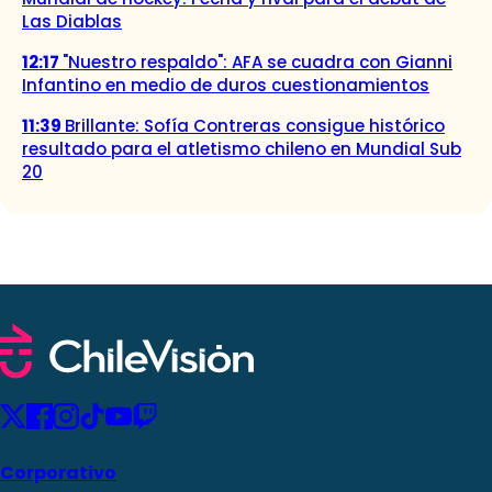
Las Diablas
12:17
"Nuestro respaldo": AFA se cuadra con Gianni
Infantino en medio de duros cuestionamientos
11:39
Brillante: Sofía Contreras consigue histórico
resultado para el atletismo chileno en Mundial Sub
20
Corporativo