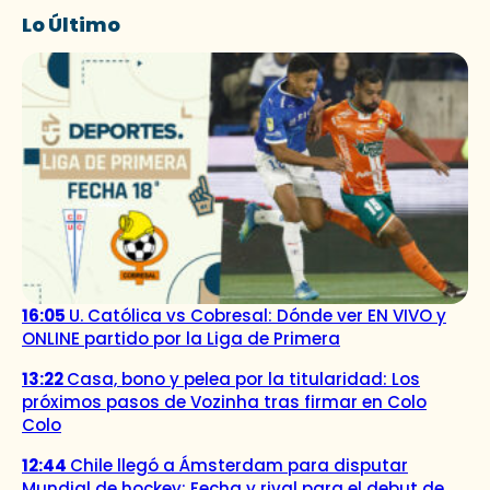
Lo Último
16:05
U. Católica vs Cobresal: Dónde ver EN VIVO y
ONLINE partido por la Liga de Primera
13:22
Casa, bono y pelea por la titularidad: Los
próximos pasos de Vozinha tras firmar en Colo
Colo
12:44
Chile llegó a Ámsterdam para disputar
Mundial de hockey: Fecha y rival para el debut de