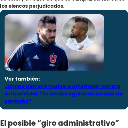
los elencos perjudicados
.
Ver también:
Johnny Herrera vuelve a arremeter contra
Arturo Vidal: “Le estás regalando un año de
contrato”
El posible “giro administrativo”