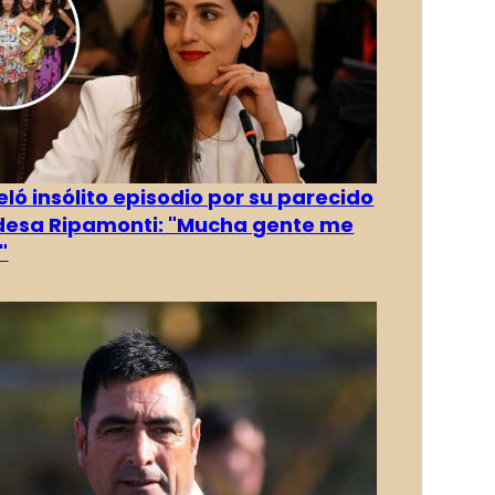
eló insólito episodio por su parecido
desa Ripamonti: "Mucha gente me
"