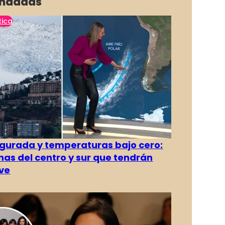
ndadas
tica
gurada y temperaturas bajo cero:
as del centro y sur que tendrán
ve