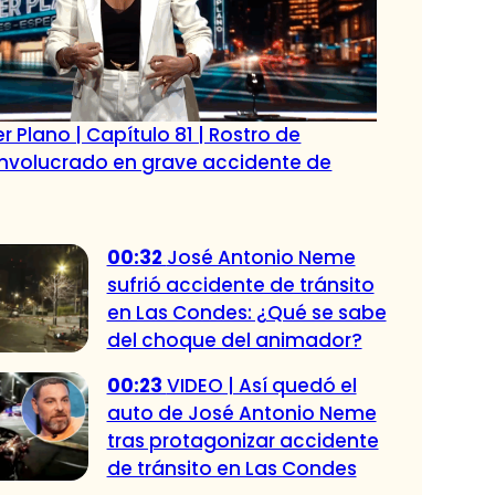
r Plano | Capítulo 81 | Rostro de
 involucrado en grave accidente de
00:32
José Antonio Neme
sufrió accidente de tránsito
en Las Condes: ¿Qué se sabe
del choque del animador?
00:23
VIDEO | Así quedó el
auto de José Antonio Neme
tras protagonizar accidente
de tránsito en Las Condes