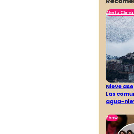
Recome
Alerta Climá
Nieve ase
Las comun
agua-nie
Show