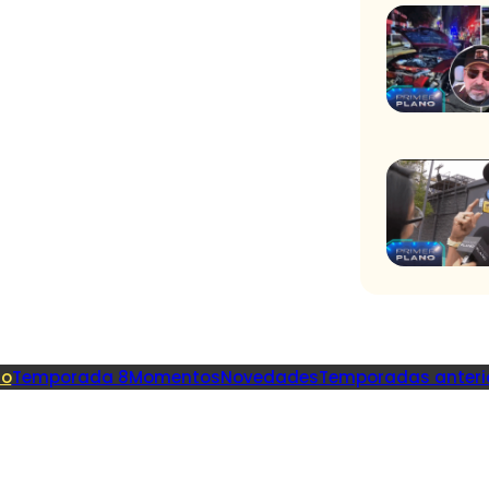
io
Temporada 8
Momentos
Novedades
Temporadas anteri
Recome