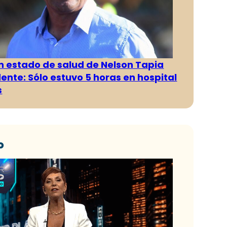
n estado de salud de Nelson Tapia
dente: Sólo estuvo 5 horas en hospital
s
o