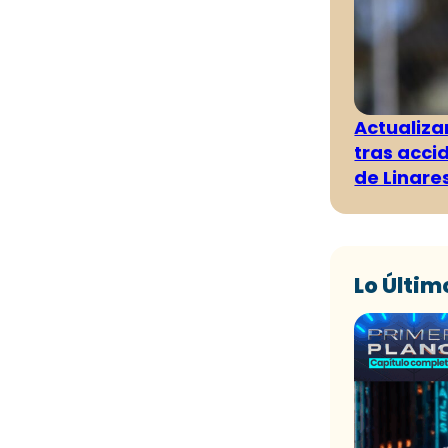
Actualiza
tras acci
de Linare
Lo Últim