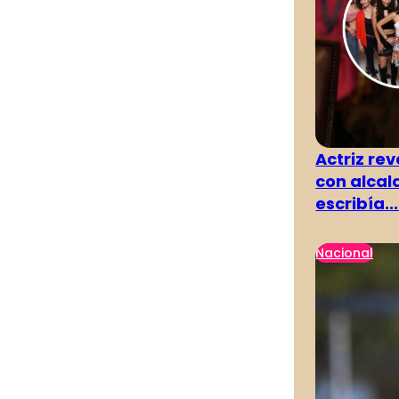
Actriz rev
con alcal
escribía...
Nacional