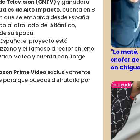
de Televisión (CNTV)
y ganadora
uales de Alto Impacto,
cuenta en 8
en que se embarca desde España
 al otro lado del Atlántico,
de su época.
 España, el proyecto está
azzano y el famoso director chileno
"Lo maté,
r Paco Mateo y cuenta con Jorge
chofer de
en Chigu
zon Prime Video
exclusivamente
e para que puedas disfrutarla por
Te ayuda