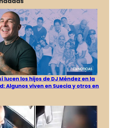
ndadas
í lucen los hijos de DJ Méndez en la
d: Algunos viven en Suecia y otros en