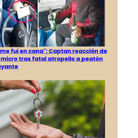
 me fui en cana": Captan reacción de
 micro tras fatal atropello a peatón
ayante