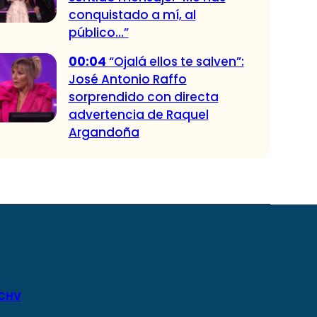
conquistado a mí, al
público…”
00:04
“Ojalá ellos te salven”:
José Antonio Raffo
sorprendido con directa
advertencia de Raquel
Argandoña
 CHV