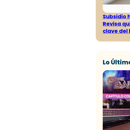
Subsidio 
Revisa qu
clave del
Lo Últim