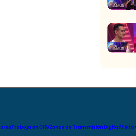
ores
Trabaja en CHV
Zonas de Transmisión Digital
Visita