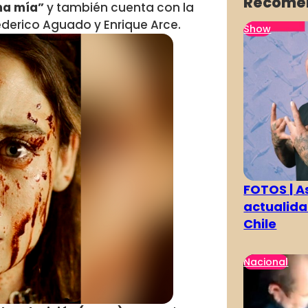
Recome
ma mía”
y también cuenta con la
ederico Aguado y Enrique Arce.
Show
FOTOS | As
actualida
Chile
Nacional