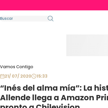
Vamos Contigo
21/ 07/ 2020
15:33
“Inés del alma mía”: La his
Allende llega a Amazon Pr
pronto a Chilevision