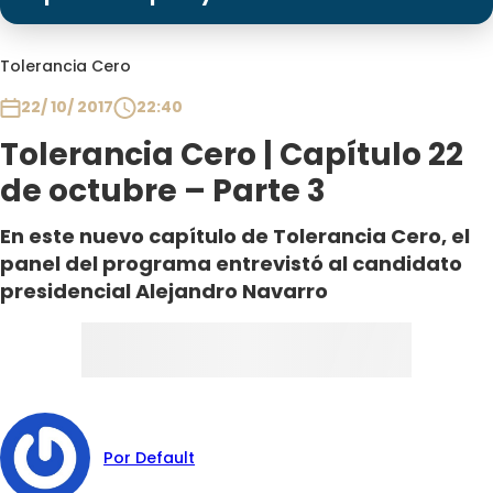
Programas
Club De La Comedia
Tolerancia Cero
Contigo en Directo
22/ 10/ 2017
22:40
Plan Perfecto
Tolerancia Cero | Capítulo 22
El Tiempo
de octubre – Parte 3
Sabingo
Todos Los Programas
En este nuevo capítulo de Tolerancia Cero, el
panel del programa entrevistó al candidato
presidencial Alejandro Navarro
Por Default