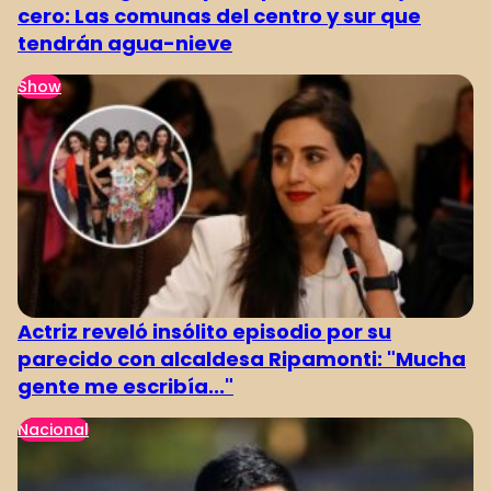
cero: Las comunas del centro y sur que
tendrán agua-nieve
Show
Actriz reveló insólito episodio por su
parecido con alcaldesa Ripamonti: "Mucha
gente me escribía..."
Nacional