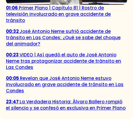
01:06
Primer Plano | Capítulo 81 | Rostro de
televisión involucrado en grave accidente de
tránsito
00:32
José Antonio Neme sufrió accidente de
tránsito en Las Condes: ¿Qué se sabe del choque
del animador?
00:23
VIDEO | Así quedó el auto de José Antonio
Neme tras protagonizar accidente de tránsito en
Las Condes
00:05
Revelan que José Antonio Neme estuvo
involucrado en grave accidente de tránsito en Las
Condes
23:47
La Verdadera Historia: Álvaro Ballero rompió
el silencio y se confesó en exclusiva en Primer Plano