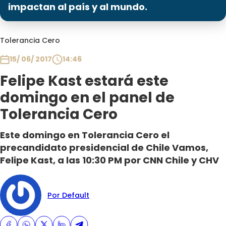
Programas
impactan al país y al mundo.
Club De La Comedia
Tolerancia Cero
Contigo en Directo
Plan Perfecto
15/ 06/ 2017
14:46
El Tiempo
Felipe Kast estará este
Sabingo
domingo en el panel de
Todos Los Programas
Tolerancia Cero
Este domingo en Tolerancia Cero el
precandidato presidencial de Chile Vamos,
Felipe Kast, a las 10:30 PM por CNN Chile y CHV
Por Default