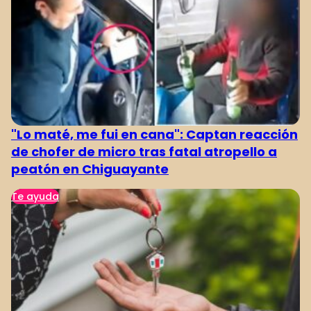
"Lo maté, me fui en cana": Captan reacción
de chofer de micro tras fatal atropello a
peatón en Chiguayante
Te ayuda