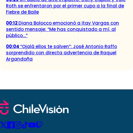
Roth se enfrentaron por el primer cupo a la final de
Fiebre de Baile
00:12
Diana Bolocco emocionó a Itay Vargas con
sentido mensaje: “Me has conquistado a mí, al
público…”
00:04
“Ojalá ellos te salven”: José Antonio Raffo
sorprendido con directa advertencia de Raquel
Argandoña