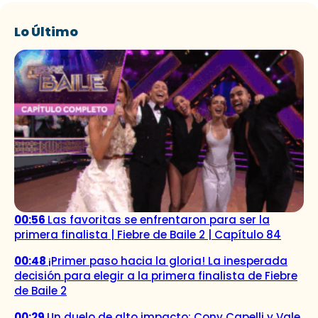
Lo Último
00:56
Las favoritas se enfrentaron para ser la
primera finalista | Fiebre de Baile 2 | Capítulo 84
00:48
¡Primer paso hacia la gloria! La inesperada
decisión para elegir a la primera finalista de Fiebre
de Baile 2
00:29
Un duelo de alto impacto: Cony Capelli y Vale