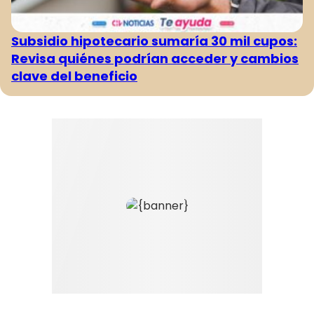
Subsidio hipotecario sumaría 30 mil cupos:
Revisa quiénes podrían acceder y cambios
clave del beneficio