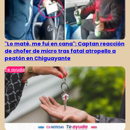
"Lo maté, me fui en cana": Captan reacción
de chofer de micro tras fatal atropello a
peatón en Chiguayante
Te ayuda