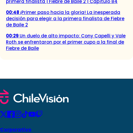
primera finalista | Fiebre de Baile 2 | Capítulo 84
00:48
¡Primer paso hacia la gloria! La inesperada
decisión para elegir a la primera finalista de Fiebre
de Baile 2
00:29
Un duelo de alto impacto: Cony Capelli y Vale
Roth se enfrentaron por el primer cupo a la final de
Fiebre de Baile
Corporativo