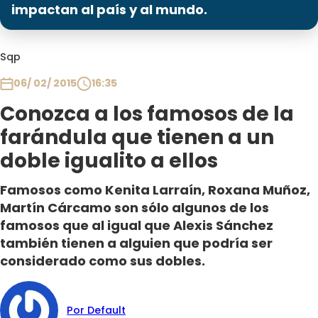
Programas
impactan al país y al mundo.
Club De La Comedia
Sqp
Contigo en Directo
Plan Perfecto
06/ 02/ 2015
16:35
El Tiempo
Conozca a los famosos de la
Sabingo
farándula que tienen a un
Todos Los Programas
doble igualito a ellos
Famosos como Kenita Larraín, Roxana Muñoz,
Martín Cárcamo son sólo algunos de los
famosos que al igual que Alexis Sánchez
también tienen a alguien que podría ser
considerado como sus dobles.
Por Default