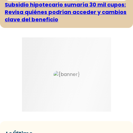
Subsidio hipotecario sumaría 30 mil cupos:
Revisa quiénes podrían acceder y cambios
clave del beneficio