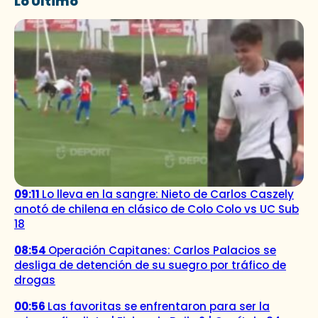
Lo Último
09:11
Lo lleva en la sangre: Nieto de Carlos Caszely
anotó de chilena en clásico de Colo Colo vs UC Sub
18
08:54
Operación Capitanes: Carlos Palacios se
desliga de detención de su suegro por tráfico de
drogas
00:56
Las favoritas se enfrentaron para ser la