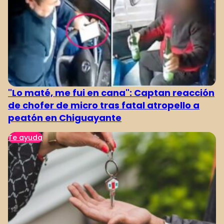
"Lo maté, me fui en cana": Captan reacción
de chofer de micro tras fatal atropello a
peatón en Chiguayante
Te ayuda