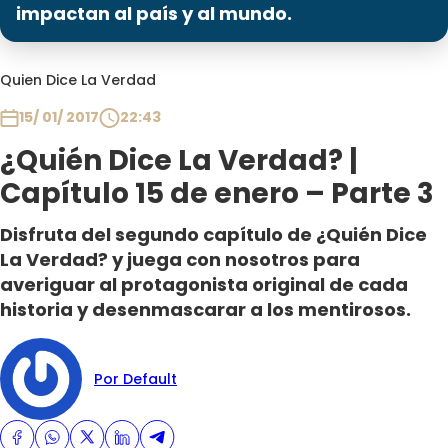
Programas
impactan al país y al mundo.
Club De La Comedia
Quien Dice La Verdad
Contigo en Directo
Plan Perfecto
15/ 01/ 2017
22:43
El Tiempo
¿Quién Dice La Verdad? |
Sabingo
Capítulo 15 de enero – Parte 3
Todos Los Programas
Disfruta del segundo capítulo de ¿Quién Dice
La Verdad? y juega con nosotros para
averiguar al protagonista original de cada
historia y desenmascarar a los mentirosos.
Por Default