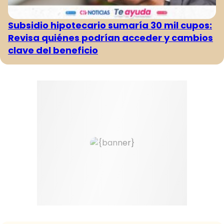
Subsidio hipotecario sumaría 30 mil cupos:
Revisa quiénes podrían acceder y cambios
clave del beneficio