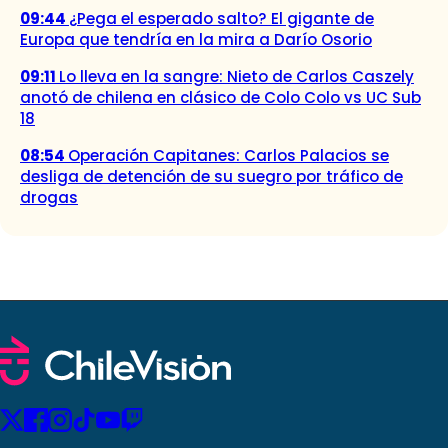
09:44
¿Pega el esperado salto? El gigante de
Europa que tendría en la mira a Darío Osorio
09:11
Lo lleva en la sangre: Nieto de Carlos Caszely
anotó de chilena en clásico de Colo Colo vs UC Sub
18
08:54
Operación Capitanes: Carlos Palacios se
desliga de detención de su suegro por tráfico de
drogas