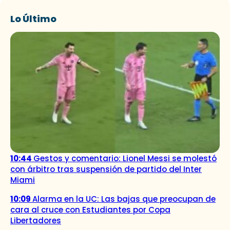
Lo Último
10:44
Gestos y comentario: Lionel Messi se molestó
con árbitro tras suspensión de partido del Inter
Miami
10:09
Alarma en la UC: Las bajas que preocupan de
cara al cruce con Estudiantes por Copa
Libertadores